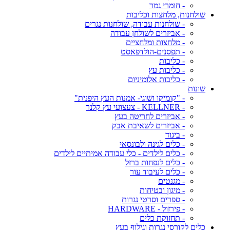
- חומרי גמר
שולחנות, מלחצות וכליבות
- שולחנות עבודה, שולחנות נגרים
- אביזרים לשולחן עבודה
- מלחצות ומלחציים
- תפסנים-הולדפאסט
- כליבות
- כליבות עץ
- כליבות אלומיניום
שונות
- "קומיקו ושוגי- אמנות העץ היפנית"
- KELLNER - צעצועי עץ קלנר
- אביזרים לחריטה בעץ
- אביזרים לשאיבת אבק
- ביגוד
- כלים לגינה ולבונסאי
- כלים לילדים - כלי עבודה אמיתיים לילדים
- כלים לנפחות ברזל
- כלים לעיבוד עור
- מגנטים
- מיגון ובטיחות
- ספרים וסרטי נגרות
- פירזול - HARDWARE
- תחזוקת כלים
כלים לקורסי נגרות וגילוף בעץ