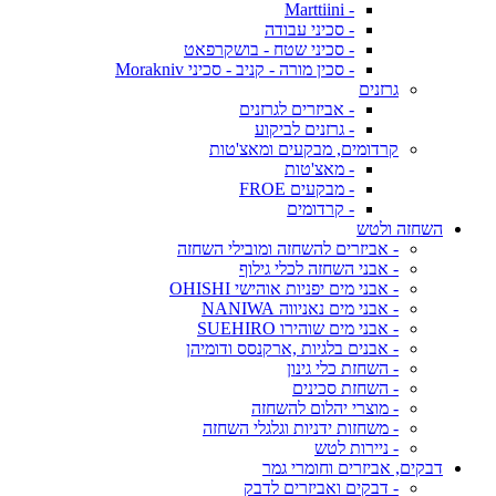
- Marttiini
- סכיני עבודה
- סכיני שטח - בושקרפאט
- סכין מורה - קניב - סכיני Morakniv
גרזנים
- אביזרים לגרזנים
- גרזנים לביקוע
קרדומים, מבקעים ומאצ'טות
- מאצ'טות
- מבקעים FROE
- קרדומים
השחזה ולטש
- אביזרים להשחזה ומובילי השחזה
- אבני השחזה לכלי גילוף
- אבני מים יפניות אוהישי OHISHI
- אבני מים נאניווה NANIWA
- אבני מים שוהירו SUEHIRO
- אבנים בלגיות ,ארקנסס ודומיהן
- השחזת כלי גינון
- השחזת סכינים
- מוצרי יהלום להשחזה
- משחזות ידניות וגלגלי השחזה
- ניירות לטש
דבקים, אביזרים וחומרי גמר
- דבקים ואביזרים לדבק