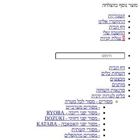
מוצר נוסף בהצלחה
קטגוריות
התקשרו אלינו
דף הבית
החשבון שלי
0
עגלת קניות
דף הבית
השחזת כלים
מבצעים
מותגים
סדנאות השחזה
כלים לנגרות ידנית
מסורים - מסור לכל מטרה
- מסורים מערביים
- מסור יפני ריובה - RYOBA
- מסור יפני דוזוקי - DOZUKI
- מסור יפני קאטאבה - KATABA
- מסורי קשתית
- מסורים מתקפלים