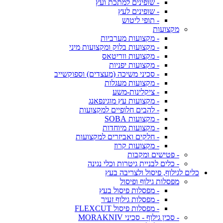
- שופינים למתכת ועץ
- שופינים לעץ
- תופי ליטוש
מקצועות
- מקצועות מערביות
- מקצועות בלוק ומקצועות מיני
- מקצועות ווריטאס
- מקצועות יפניות
- סכיני משיכה (מעצדים) וספוקשייב
- מקצועות מעגלות
- ציקלינות-משע
- מקצועות עץ מוגינפאנג
- להבים חלופיים למקצועות
- מקצועות SOBA
- מקצועות מיוחדות
- חלקים ואביזרים למקצועות
- מקצועות קרוז
- פטישים ומקבות
- כלים לבניית גיטרות וכלי נגינה
כלים לגילוף, פיסול ולצריבה בעץ
מפסלות גילוף ופיסול
- מפסלות פיסול בעץ
- מפסלות גילוף זעיר
- מפסלות פיסול FLEXCUT
- סכין גילוף - סכיני MORAKNIV