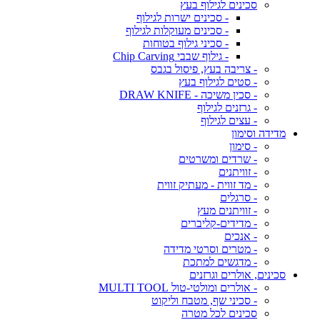
סכינים לגילוף בעץ
- סכינים ישרות לגילוף
- סכינים מעוקלות לגילוף
- סכיני גילוף בטוחות
- גילוף שבבי Chip Carving
- צריבה בעץ, פיסול בגבס
- סטים לגילוף בעץ
- סכין משיכה - DRAW KNIFE
- גרזנים לגילוף
- עצים לגילוף
מדידה וסימון
- סימון
- שרדים ומשרטים
- זוויתנים
- מד זווית - מעתיק זווית
- סרגלים
- זוויתנים מעץ
- מדידים-קליברים
- אנכים
- מטרים וסרטי מדידה
- מדגשים למתכת
סכינים, אולרים וגרזנים
- אולרים ומולטי-טול MULTI TOOL
- סכיני שף, מטבח וליקוט
סכינים לכל מטרה