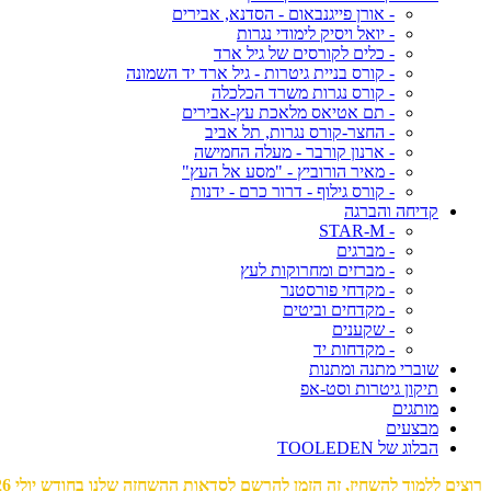
- אורן פייגנבאום - הסדנא, אבירים
- יואל ויסיק לימודי נגרות
- כלים לקורסים של גיל ארד
- קורס בניית גיטרות - גיל ארד יד השמונה
- קורס נגרות משרד הכלכלה
- תם אטיאס מלאכת עץ-אבירים
- החצר-קורס נגרות, תל אביב
- ארנון קורבר - מעלה החמישה
- מאיר הורוביץ - "מסע אל העץ"
- קורס גילוף - דרור כרם - ידנות
קדיחה והברגה
- STAR-M
- מברגים
- מברזים ומחרוקות לעץ
- מקדחי פורסטנר
- מקדחים וביטים
- שקענים
- מקדחות יד
שוברי מתנה ומתנות
תיקון גיטרות וסט-אפ
מותגים
מבצעים
הבלוג של TOOLEDEN
רוצים ללמוד להשחיז, זה הזמן להרשם לסדאות ההשחזה שלנו בחודש יולי 2026