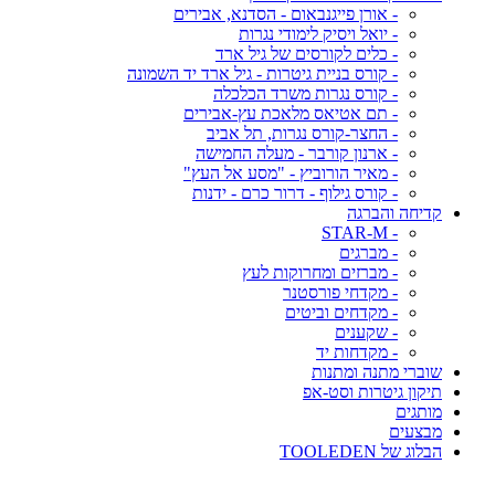
- אורן פייגנבאום - הסדנא, אבירים
- יואל ויסיק לימודי נגרות
- כלים לקורסים של גיל ארד
- קורס בניית גיטרות - גיל ארד יד השמונה
- קורס נגרות משרד הכלכלה
- תם אטיאס מלאכת עץ-אבירים
- החצר-קורס נגרות, תל אביב
- ארנון קורבר - מעלה החמישה
- מאיר הורוביץ - "מסע אל העץ"
- קורס גילוף - דרור כרם - ידנות
קדיחה והברגה
- STAR-M
- מברגים
- מברזים ומחרוקות לעץ
- מקדחי פורסטנר
- מקדחים וביטים
- שקענים
- מקדחות יד
שוברי מתנה ומתנות
תיקון גיטרות וסט-אפ
מותגים
מבצעים
הבלוג של TOOLEDEN