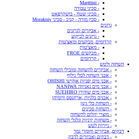
- Marttiini
- סכיני עבודה
- סכיני שטח - בושקרפאט
- סכין מורה - קניב - סכיני Morakniv
גרזנים
- אביזרים לגרזנים
- גרזנים לביקוע
קרדומים, מבקעים ומאצ'טות
- מאצ'טות
- מבקעים FROE
- קרדומים
השחזה ולטש
- אביזרים להשחזה ומובילי השחזה
- אבני השחזה לכלי גילוף
- אבני מים יפניות אוהישי OHISHI
- אבני מים נאניווה NANIWA
- אבני מים שוהירו SUEHIRO
- אבנים בלגיות ,ארקנסס ודומיהן
- השחזת כלי גינון
- השחזת סכינים
- מוצרי יהלום להשחזה
- משחזות ידניות וגלגלי השחזה
- ניירות לטש
דבקים, אביזרים וחומרי גמר
- דבקים ואביזרים לדבק