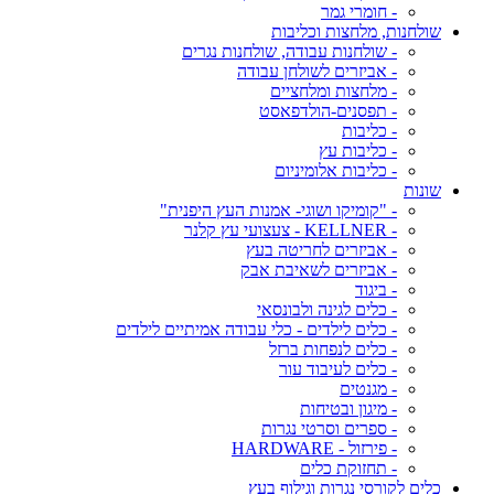
- חומרי גמר
שולחנות, מלחצות וכליבות
- שולחנות עבודה, שולחנות נגרים
- אביזרים לשולחן עבודה
- מלחצות ומלחציים
- תפסנים-הולדפאסט
- כליבות
- כליבות עץ
- כליבות אלומיניום
שונות
- "קומיקו ושוגי- אמנות העץ היפנית"
- KELLNER - צעצועי עץ קלנר
- אביזרים לחריטה בעץ
- אביזרים לשאיבת אבק
- ביגוד
- כלים לגינה ולבונסאי
- כלים לילדים - כלי עבודה אמיתיים לילדים
- כלים לנפחות ברזל
- כלים לעיבוד עור
- מגנטים
- מיגון ובטיחות
- ספרים וסרטי נגרות
- פירזול - HARDWARE
- תחזוקת כלים
כלים לקורסי נגרות וגילוף בעץ