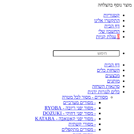
מוצר נוסף בהצלחה
קטגוריות
התקשרו אלינו
דף הבית
החשבון שלי
0
עגלת קניות
דף הבית
השחזת כלים
מבצעים
מותגים
סדנאות השחזה
כלים לנגרות ידנית
מסורים - מסור לכל מטרה
- מסורים מערביים
- מסור יפני ריובה - RYOBA
- מסור יפני דוזוקי - DOZUKI
- מסור יפני קאטאבה - KATABA
- מסורי קשתית
- מסורים מתקפלים