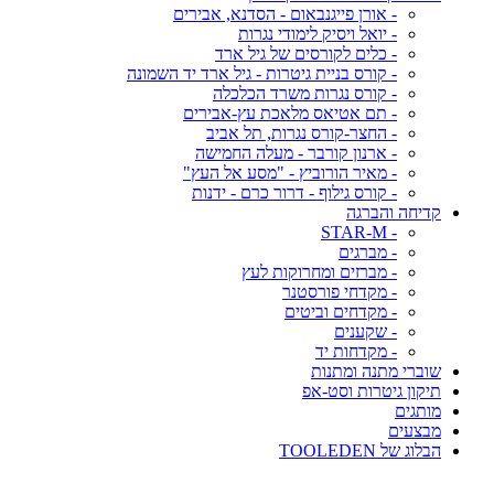
- אורן פייגנבאום - הסדנא, אבירים
- יואל ויסיק לימודי נגרות
- כלים לקורסים של גיל ארד
- קורס בניית גיטרות - גיל ארד יד השמונה
- קורס נגרות משרד הכלכלה
- תם אטיאס מלאכת עץ-אבירים
- החצר-קורס נגרות, תל אביב
- ארנון קורבר - מעלה החמישה
- מאיר הורוביץ - "מסע אל העץ"
- קורס גילוף - דרור כרם - ידנות
קדיחה והברגה
- STAR-M
- מברגים
- מברזים ומחרוקות לעץ
- מקדחי פורסטנר
- מקדחים וביטים
- שקענים
- מקדחות יד
שוברי מתנה ומתנות
תיקון גיטרות וסט-אפ
מותגים
מבצעים
הבלוג של TOOLEDEN