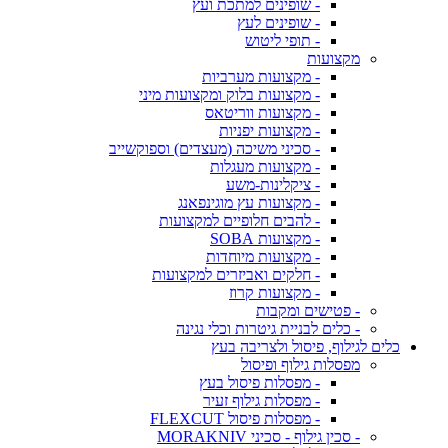
- שופינים למתכת ועץ
- שופינים לעץ
- תופי ליטוש
מקצועות
- מקצועות מערביות
- מקצועות בלוק ומקצועות מיני
- מקצועות ווריטאס
- מקצועות יפניות
- סכיני משיכה (מעצדים) וספוקשייב
- מקצועות מעגלות
- ציקלינות-משע
- מקצועות עץ מוגינפאנג
- להבים חלופיים למקצועות
- מקצועות SOBA
- מקצועות מיוחדות
- חלקים ואביזרים למקצועות
- מקצועות קרוז
- פטישים ומקבות
- כלים לבניית גיטרות וכלי נגינה
כלים לגילוף, פיסול ולצריבה בעץ
מפסלות גילוף ופיסול
- מפסלות פיסול בעץ
- מפסלות גילוף זעיר
- מפסלות פיסול FLEXCUT
- סכין גילוף - סכיני MORAKNIV