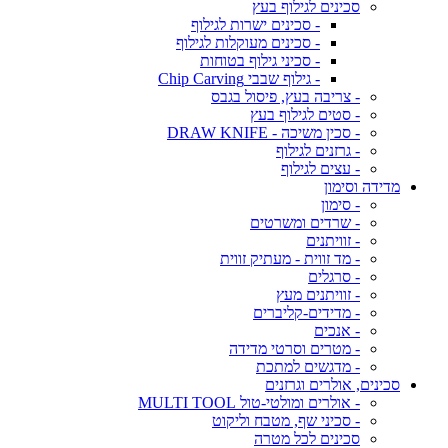
סכינים לגילוף בעץ
- סכינים ישרות לגילוף
- סכינים מעוקלות לגילוף
- סכיני גילוף בטוחות
- גילוף שבבי Chip Carving
- צריבה בעץ, פיסול בגבס
- סטים לגילוף בעץ
- סכין משיכה - DRAW KNIFE
- גרזנים לגילוף
- עצים לגילוף
מדידה וסימון
- סימון
- שרדים ומשרטים
- זוויתנים
- מד זווית - מעתיק זווית
- סרגלים
- זוויתנים מעץ
- מדידים-קליברים
- אנכים
- מטרים וסרטי מדידה
- מדגשים למתכת
סכינים, אולרים וגרזנים
- אולרים ומולטי-טול MULTI TOOL
- סכיני שף, מטבח וליקוט
סכינים לכל מטרה