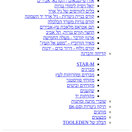
אורן פייגנבאום - הסדנא, אבירים
יואל ויסיק לימודי נגרות
כלים לקורסים של גיל ארד
קורס בניית גיטרות - גיל ארד יד השמונה
קורס נגרות משרד הכלכלה
תם אטיאס מלאכת עץ-אבירים
החצר-קורס נגרות, תל אביב
ארנון קורבר - מעלה החמישה
מאיר הורוביץ - "מסע אל העץ"
קורס גילוף - דרור כרם - ידנות
קדיחה והברגה
STAR-M
מברגים
מברזים ומחרוקות לעץ
מקדחי פורסטנר
מקדחים וביטים
שקענים
מקדחות יד
שוברי מתנה ומתנות
תיקון גיטרות וסט-אפ
מותגים
מבצעים
הבלוג של TOOLEDEN