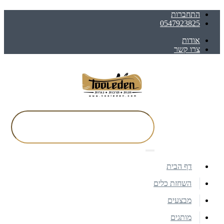
התחברות
0547923825
אודות
צרו קשר
דף הבית
השחזת כלים
מבצעים
מותגים