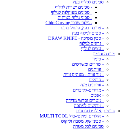
סכינים לגילוף בעץ
- סכינים ישרות לגילוף
- סכינים מעוקלות לגילוף
- סכיני גילוף בטוחות
- גילוף שבבי Chip Carving
- צריבה בעץ, פיסול בגבס
- סטים לגילוף בעץ
- סכין משיכה - DRAW KNIFE
- גרזנים לגילוף
- עצים לגילוף
מדידה וסימון
- סימון
- שרדים ומשרטים
- זוויתנים
- מד זווית - מעתיק זווית
- סרגלים
- זוויתנים מעץ
- מדידים-קליברים
- אנכים
- מטרים וסרטי מדידה
- מדגשים למתכת
סכינים, אולרים וגרזנים
- אולרים ומולטי-טול MULTI TOOL
- סכיני שף, מטבח וליקוט
סכינים לכל מטרה