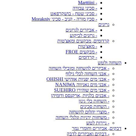
- Marttiini
- סכיני עבודה
- סכיני שטח - בושקרפאט
- סכין מורה - קניב - סכיני Morakniv
גרזנים
- אביזרים לגרזנים
- גרזנים לביקוע
קרדומים, מבקעים ומאצ'טות
- מאצ'טות
- מבקעים FROE
- קרדומים
השחזה ולטש
- אביזרים להשחזה ומובילי השחזה
- אבני השחזה לכלי גילוף
- אבני מים יפניות אוהישי OHISHI
- אבני מים נאניווה NANIWA
- אבני מים שוהירו SUEHIRO
- אבנים בלגיות ,ארקנסס ודומיהן
- השחזת כלי גינון
- השחזת סכינים
- מוצרי יהלום להשחזה
- משחזות ידניות וגלגלי השחזה
- ניירות לטש
דבקים, אביזרים וחומרי גמר
- דבקים ואביזרים לדבק