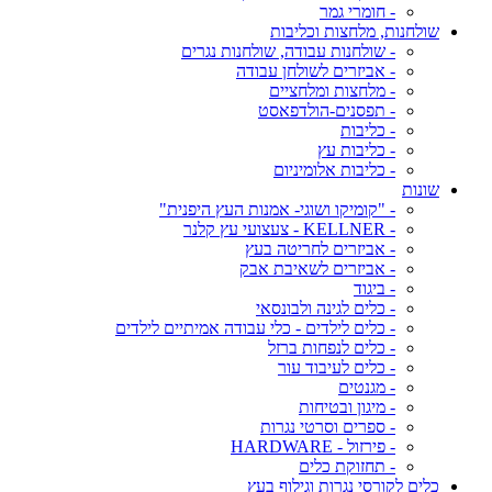
- חומרי גמר
שולחנות, מלחצות וכליבות
- שולחנות עבודה, שולחנות נגרים
- אביזרים לשולחן עבודה
- מלחצות ומלחציים
- תפסנים-הולדפאסט
- כליבות
- כליבות עץ
- כליבות אלומיניום
שונות
- "קומיקו ושוגי- אמנות העץ היפנית"
- KELLNER - צעצועי עץ קלנר
- אביזרים לחריטה בעץ
- אביזרים לשאיבת אבק
- ביגוד
- כלים לגינה ולבונסאי
- כלים לילדים - כלי עבודה אמיתיים לילדים
- כלים לנפחות ברזל
- כלים לעיבוד עור
- מגנטים
- מיגון ובטיחות
- ספרים וסרטי נגרות
- פירזול - HARDWARE
- תחזוקת כלים
כלים לקורסי נגרות וגילוף בעץ