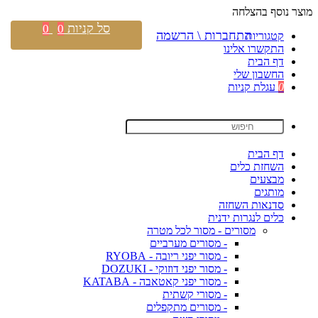
מוצר נוסף בהצלחה
סל קניות
0
0
התחברות \ הרשמה
קטגוריות
התקשרו אלינו
דף הבית
החשבון שלי
0
עגלת קניות
דף הבית
השחזת כלים
מבצעים
מותגים
סדנאות השחזה
כלים לנגרות ידנית
מסורים - מסור לכל מטרה
- מסורים מערביים
- מסור יפני ריובה - RYOBA
- מסור יפני דוזוקי - DOZUKI
- מסור יפני קאטאבה - KATABA
- מסורי קשתית
- מסורים מתקפלים