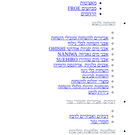
מאצ'טות
מבקעים FROE
קרדומים
השחזה ולטש
אביזרים להשחזה ומובילי השחזה
אבני השחזה לכלי גילוף
אבני מים יפניות אוהישי OHISHI
אבני מים נאניווה NANIWA
אבני מים שוהירו SUEHIRO
אבנים בלגיות ,ארקנסס ודומיהן
השחזת כלי גינון
השחזת סכינים
מוצרי יהלום להשחזה
משחזות ידניות וגלגלי השחזה
ניירות לטש
דבקים, אביזרים וחומרי גמר
דבקים ואביזרים לדבק
חומרי גמר
שולחנות, מלחצות וכליבות