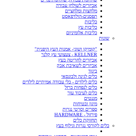
אביזרים לשולחן עבודה
מלחצות ומלחציים
תפסנים-הולדפאסט
כליבות
כליבות עץ
כליבות אלומיניום
שונות
"קומיקו ושוגי- אמנות העץ היפנית"
KELLNER - צעצועי עץ קלנר
אביזרים לחריטה בעץ
אביזרים לשאיבת אבק
ביגוד
כלים לגינה ולבונסאי
כלים לילדים - כלי עבודה אמיתיים לילדים
כלים לנפחות ברזל
כלים לעיבוד עור
מגנטים
מיגון ובטיחות
ספרים וסרטי נגרות
פירזול - HARDWARE
תחזוקת כלים
כלים לקורסי נגרות וגילוף בעץ