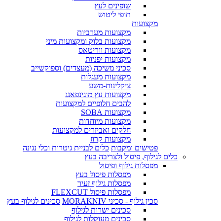
שופינים לעץ
תופי ליטוש
מקצועות
מקצועות מערביות
מקצועות בלוק ומקצועות מיני
מקצועות ווריטאס
מקצועות יפניות
סכיני משיכה (מעצדים) וספוקשייב
מקצועות מעגלות
ציקלינות-משע
מקצועות עץ מוגינפאנג
להבים חלופיים למקצועות
מקצועות SOBA
מקצועות מיוחדות
חלקים ואביזרים למקצועות
מקצועות קרוז
פטישים ומקבות
כלים לבניית גיטרות וכלי נגינה
כלים לגילוף, פיסול ולצריבה בעץ
מפסלות גילוף ופיסול
מפסלות פיסול בעץ
מפסלות גילוף זעיר
מפסלות פיסול FLEXCUT
סכין גילוף - סכיני MORAKNIV
סכינים לגילוף בעץ
סכינים ישרות לגילוף
סכינים מעוקלות לגילוף