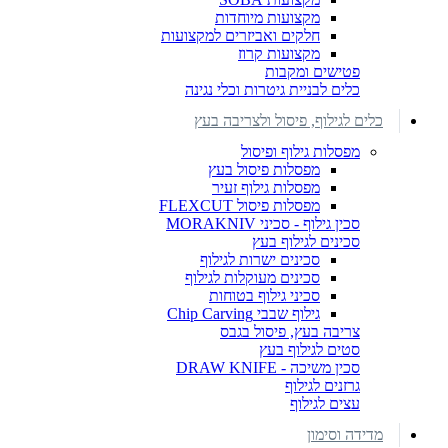
מקצועות מיוחדות
חלקים ואביזרים למקצועות
מקצועות קרוז
פטישים ומקבות
כלים לבניית גיטרות וכלי נגינה
כלים לגילוף, פיסול ולצריבה בעץ
מפסלות גילוף ופיסול
מפסלות פיסול בעץ
מפסלות גילוף זעיר
מפסלות פיסול FLEXCUT
סכין גילוף - סכיני MORAKNIV
סכינים לגילוף בעץ
סכינים ישרות לגילוף
סכינים מעוקלות לגילוף
סכיני גילוף בטוחות
גילוף שבבי Chip Carving
צריבה בעץ, פיסול בגבס
סטים לגילוף בעץ
סכין משיכה - DRAW KNIFE
גרזנים לגילוף
עצים לגילוף
מדידה וסימון