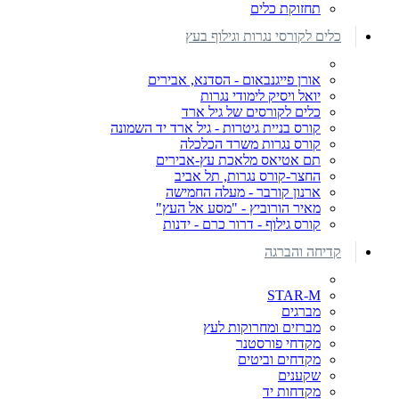
תחזוקת כלים
כלים לקורסי נגרות וגילוף בעץ
אורן פייגנבאום - הסדנא, אבירים
יואל ויסיק לימודי נגרות
כלים לקורסים של גיל ארד
קורס בניית גיטרות - גיל ארד יד השמונה
קורס נגרות משרד הכלכלה
תם אטיאס מלאכת עץ-אבירים
החצר-קורס נגרות, תל אביב
ארנון קורבר - מעלה החמישה
מאיר הורוביץ - "מסע אל העץ"
קורס גילוף - דרור כרם - ידנות
קדיחה והברגה
STAR-M
מברגים
מברזים ומחרוקות לעץ
מקדחי פורסטנר
מקדחים וביטים
שקענים
מקדחות יד