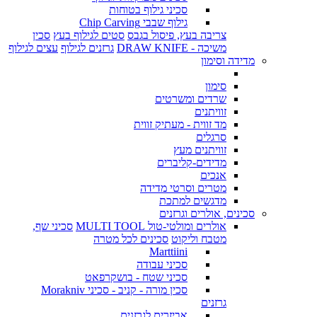
סכיני גילוף בטוחות
גילוף שבבי Chip Carving
צריבה בעץ, פיסול בגבס
סטים לגילוף בעץ
סכין
משיכה - DRAW KNIFE
גרזנים לגילוף
עצים לגילוף
מדידה וסימון
סימון
שרדים ומשרטים
זוויתנים
מד זווית - מעתיק זווית
סרגלים
זוויתנים מעץ
מדידים-קליברים
אנכים
מטרים וסרטי מדידה
מדגשים למתכת
סכינים, אולרים וגרזנים
אולרים ומולטי-טול MULTI TOOL
סכיני שף,
מטבח וליקוט
סכינים לכל מטרה
Marttiini
סכיני עבודה
סכיני שטח - בושקרפאט
סכין מורה - קניב - סכיני Morakniv
גרזנים
אביזרים לגרזנים