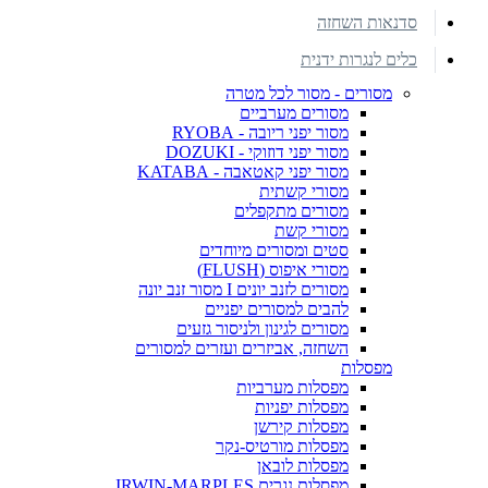
סדנאות השחזה
כלים לנגרות ידנית
מסורים - מסור לכל מטרה
מסורים מערביים
מסור יפני ריובה - RYOBA
מסור יפני דוזוקי - DOZUKI
מסור יפני קאטאבה - KATABA
מסורי קשתית
מסורים מתקפלים
מסורי קשת
סטים ומסורים מיוחדים
מסורי איפוס (FLUSH)
מסורים לזנב יונים I מסור זנב יונה
להבים למסורים יפניים
מסורים לגינון ולניסור גזעים
השחזה, אביזרים ועזרים למסורים
מפסלות
מפסלות מערביות
מפסלות יפניות
מפסלות קירשן
מפסלות מורטיס-נקר
מפסלות לובאן
מפסלות נגרים IRWIN-MARPLES