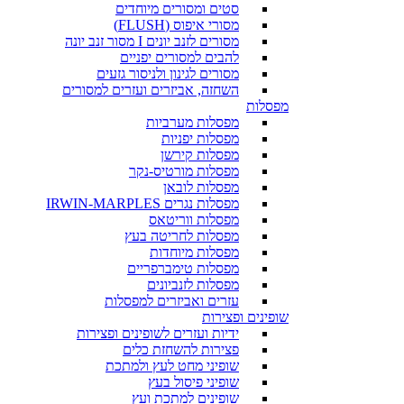
סטים ומסורים מיוחדים
מסורי איפוס (FLUSH)
מסורים לזנב יונים I מסור זנב יונה
להבים למסורים יפניים
מסורים לגינון ולניסור גזעים
השחזה, אביזרים ועזרים למסורים
מפסלות
מפסלות מערביות
מפסלות יפניות
מפסלות קירשן
מפסלות מורטיס-נקר
מפסלות לובאן
מפסלות נגרים IRWIN-MARPLES
מפסלות ווריטאס
מפסלות לחריטה בעץ
מפסלות מיוחדות
מפסלות טימברפריים
מפסלות לזנביונים
עזרים ואביזרים למפסלות
שופינים ופצירות
ידיות ועזרים לשופינים ופצירות
פצירות להשחזת כלים
שופיני מחט לעץ ולמתכת
שופיני פיסול בעץ
שופינים למתכת ועץ