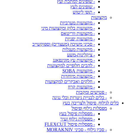
- שופינים למתכת ועץ
- שופינים לעץ
- תופי ליטוש
מקצועות
- מקצועות מערביות
- מקצועות בלוק ומקצועות מיני
- מקצועות ווריטאס
- מקצועות יפניות
- סכיני משיכה (מעצדים) וספוקשייב
- מקצועות מעגלות
- ציקלינות-משע
- מקצועות עץ מוגינפאנג
- להבים חלופיים למקצועות
- מקצועות SOBA
- מקצועות מיוחדות
- חלקים ואביזרים למקצועות
- מקצועות קרוז
- פטישים ומקבות
- כלים לבניית גיטרות וכלי נגינה
כלים לגילוף, פיסול ולצריבה בעץ
מפסלות גילוף ופיסול
- מפסלות פיסול בעץ
- מפסלות גילוף זעיר
- מפסלות פיסול FLEXCUT
- סכין גילוף - סכיני MORAKNIV