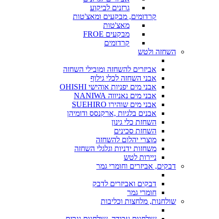
גרזנים לביקוע
קרדומים, מבקעים ומאצ'טות
מאצ'טות
מבקעים FROE
קרדומים
השחזה ולטש
אביזרים להשחזה ומובילי השחזה
אבני השחזה לכלי גילוף
אבני מים יפניות אוהישי OHISHI
אבני מים נאניווה NANIWA
אבני מים שוהירו SUEHIRO
אבנים בלגיות ,ארקנסס ודומיהן
השחזת כלי גינון
השחזת סכינים
מוצרי יהלום להשחזה
משחזות ידניות וגלגלי השחזה
ניירות לטש
דבקים, אביזרים וחומרי גמר
דבקים ואביזרים לדבק
חומרי גמר
שולחנות, מלחצות וכליבות
שולחנות עבודה, שולחנות נגרים