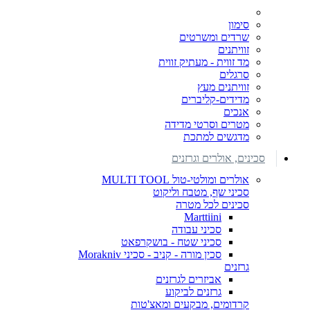
סימון
שרדים ומשרטים
זוויתנים
מד זווית - מעתיק זווית
סרגלים
זוויתנים מעץ
מדידים-קליברים
אנכים
מטרים וסרטי מדידה
מדגשים למתכת
סכינים, אולרים וגרזנים
אולרים ומולטי-טול MULTI TOOL
סכיני שף, מטבח וליקוט
סכינים לכל מטרה
Marttiini
סכיני עבודה
סכיני שטח - בושקרפאט
סכין מורה - קניב - סכיני Morakniv
גרזנים
אביזרים לגרזנים
גרזנים לביקוע
קרדומים, מבקעים ומאצ'טות