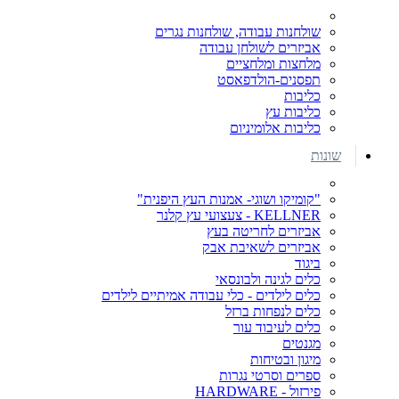
שולחנות עבודה, שולחנות נגרים
אביזרים לשולחן עבודה
מלחצות ומלחציים
תפסנים-הולדפאסט
כליבות
כליבות עץ
כליבות אלומיניום
שונות
"קומיקו ושוגי- אמנות העץ היפנית"
KELLNER - צעצועי עץ קלנר
אביזרים לחריטה בעץ
אביזרים לשאיבת אבק
ביגוד
כלים לגינה ולבונסאי
כלים לילדים - כלי עבודה אמיתיים לילדים
כלים לנפחות ברזל
כלים לעיבוד עור
מגנטים
מיגון ובטיחות
ספרים וסרטי נגרות
פירזול - HARDWARE