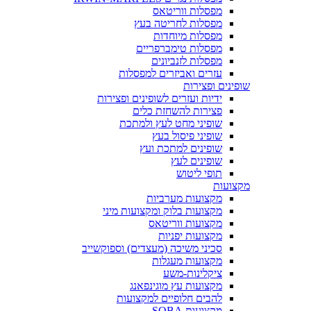
מפסלות ווריטאס
מפסלות לחריטה בעץ
מפסלות מיוחדות
מפסלות טימברפריים
מפסלות לזנביונים
עזרים ואביזרים למפסלות
שופינים ופצירות
ידיות ועזרים לשופינים ופצירות
פצירות להשחזת כלים
שופיני מחט לעץ ולמתכת
שופיני פיסול בעץ
שופינים למתכת ועץ
שופינים לעץ
תופי ליטוש
מקצועות
מקצועות מערביות
מקצועות בלוק ומקצועות מיני
מקצועות ווריטאס
מקצועות יפניות
סכיני משיכה (מעצדים) וספוקשייב
מקצועות מעגלות
ציקלינות-משע
מקצועות עץ מוגינפאנג
להבים חלופיים למקצועות
מקצועות SOBA