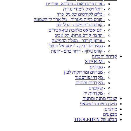
- אורן פייגנבאום - הסדנא, אבירים
- יואל ויסיק לימודי נגרות
- כלים לקורסים של גיל ארד
- קורס בניית גיטרות - גיל ארד יד השמונה
- קורס נגרות משרד הכלכלה
- תם אטיאס מלאכת עץ-אבירים
- החצר-קורס נגרות, תל אביב
- ארנון קורבר - מעלה החמישה
- מאיר הורוביץ - "מסע אל העץ"
- קורס גילוף - דרור כרם - ידנות
קדיחה והברגה
- STAR-M
- מברגים
- מברזים ומחרוקות לעץ
- מקדחי פורסטנר
- מקדחים וביטים
- שקענים
- מקדחות יד
שוברי מתנה ומתנות
תיקון גיטרות וסט-אפ
מותגים
מבצעים
הבלוג של TOOLEDEN