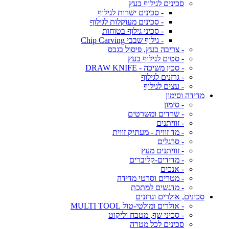
סכינים לגילוף בעץ
- סכינים ישרות לגילוף
- סכינים מעוקלות לגילוף
- סכיני גילוף בטוחות
- גילוף שבבי Chip Carving
- צריבה בעץ, פיסול בגבס
- סטים לגילוף בעץ
- סכין משיכה - DRAW KNIFE
- גרזנים לגילוף
- עצים לגילוף
מדידה וסימון
- סימון
- שרדים ומשרטים
- זוויתנים
- מד זווית - מעתיק זווית
- סרגלים
- זוויתנים מעץ
- מדידים-קליברים
- אנכים
- מטרים וסרטי מדידה
- מדגשים למתכת
סכינים, אולרים וגרזנים
- אולרים ומולטי-טול MULTI TOOL
- סכיני שף, מטבח וליקוט
סכינים לכל מטרה