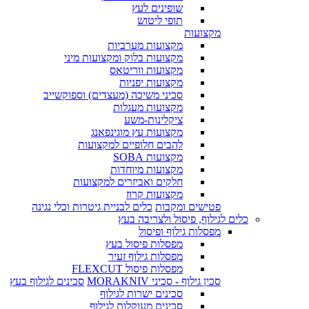
שופינים לעץ
תופי ליטוש
מקצועות
מקצועות מערביות
מקצועות בלוק ומקצועות מיני
מקצועות ווריטאס
מקצועות יפניות
סכיני משיכה (מעצדים) וספוקשייב
מקצועות מעגלות
ציקלינות-משע
מקצועות עץ מוגינפאנג
להבים חלופיים למקצועות
מקצועות SOBA
מקצועות מיוחדות
חלקים ואביזרים למקצועות
מקצועות קרוז
פטישים ומקבות
כלים לבניית גיטרות וכלי נגינה
כלים לגילוף, פיסול ולצריבה בעץ
מפסלות גילוף ופיסול
מפסלות פיסול בעץ
מפסלות גילוף זעיר
מפסלות פיסול FLEXCUT
סכין גילוף - סכיני MORAKNIV
סכינים לגילוף בעץ
סכינים ישרות לגילוף
סכינים מעוקלות לגילוף