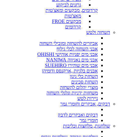
גרזנים לביקוע
קרדומים, מבקעים ומאצ'טות
מאצ'טות
מבקעים FROE
קרדומים
השחזה ולטש
אביזרים להשחזה ומובילי השחזה
אבני השחזה לכלי גילוף
אבני מים יפניות אוהישי OHISHI
אבני מים נאניווה NANIWA
אבני מים שוהירו SUEHIRO
אבנים בלגיות ,ארקנסס ודומיהן
השחזת כלי גינון
השחזת סכינים
מוצרי יהלום להשחזה
משחזות ידניות וגלגלי השחזה
ניירות לטש
דבקים, אביזרים וחומרי גמר
דבקים ואביזרים לדבק
חומרי גמר
שולחנות, מלחצות וכליבות
שולחנות עבודה, שולחנות נגרים