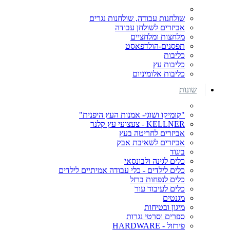
שולחנות עבודה, שולחנות נגרים
אביזרים לשולחן עבודה
מלחצות ומלחציים
תפסנים-הולדפאסט
כליבות
כליבות עץ
כליבות אלומיניום
שונות
"קומיקו ושוגי- אמנות העץ היפנית"
KELLNER - צעצועי עץ קלנר
אביזרים לחריטה בעץ
אביזרים לשאיבת אבק
ביגוד
כלים לגינה ולבונסאי
כלים לילדים - כלי עבודה אמיתיים לילדים
כלים לנפחות ברזל
כלים לעיבוד עור
מגנטים
מיגון ובטיחות
ספרים וסרטי נגרות
פירזול - HARDWARE