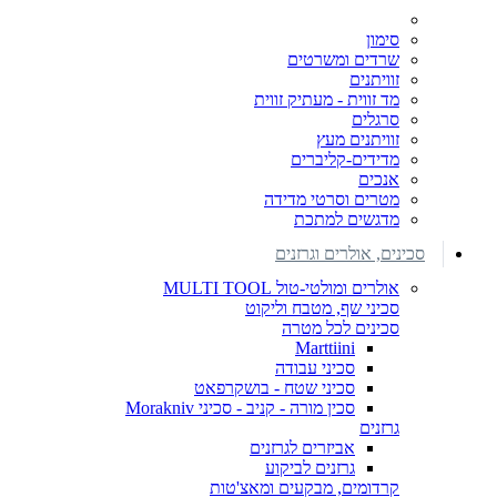
סימון
שרדים ומשרטים
זוויתנים
מד זווית - מעתיק זווית
סרגלים
זוויתנים מעץ
מדידים-קליברים
אנכים
מטרים וסרטי מדידה
מדגשים למתכת
סכינים, אולרים וגרזנים
אולרים ומולטי-טול MULTI TOOL
סכיני שף, מטבח וליקוט
סכינים לכל מטרה
Marttiini
סכיני עבודה
סכיני שטח - בושקרפאט
סכין מורה - קניב - סכיני Morakniv
גרזנים
אביזרים לגרזנים
גרזנים לביקוע
קרדומים, מבקעים ומאצ'טות