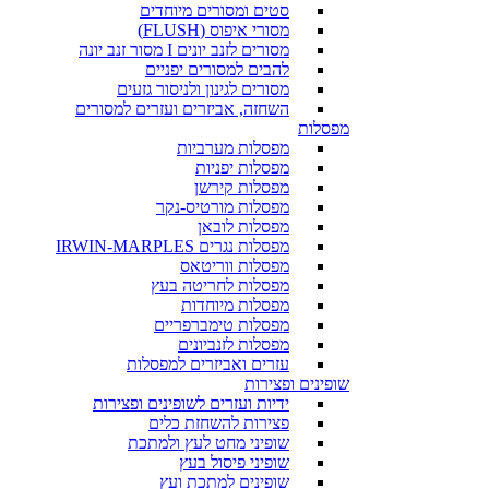
סטים ומסורים מיוחדים
מסורי איפוס (FLUSH)
מסורים לזנב יונים I מסור זנב יונה
להבים למסורים יפניים
מסורים לגינון ולניסור גזעים
השחזה, אביזרים ועזרים למסורים
מפסלות
מפסלות מערביות
מפסלות יפניות
מפסלות קירשן
מפסלות מורטיס-נקר
מפסלות לובאן
מפסלות נגרים IRWIN-MARPLES
מפסלות ווריטאס
מפסלות לחריטה בעץ
מפסלות מיוחדות
מפסלות טימברפריים
מפסלות לזנביונים
עזרים ואביזרים למפסלות
שופינים ופצירות
ידיות ועזרים לשופינים ופצירות
פצירות להשחזת כלים
שופיני מחט לעץ ולמתכת
שופיני פיסול בעץ
שופינים למתכת ועץ