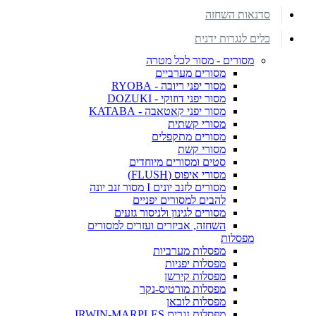
סדנאות השחזה
כלים לנגרות ידנית
מסורים - מסור לכל מטרה
מסורים מערביים
מסור יפני ריובה - RYOBA
מסור יפני דוזוקי - DOZUKI
מסור יפני קאטאבה - KATABA
מסורי קשתית
מסורים מתקפלים
מסורי קשת
סטים ומסורים מיוחדים
מסורי איפוס (FLUSH)
מסורים לזנב יונים I מסור זנב יונה
להבים למסורים יפניים
מסורים לגינון ולניסור גזעים
השחזה, אביזרים ועזרים למסורים
מפסלות
מפסלות מערביות
מפסלות יפניות
מפסלות קירשן
מפסלות מורטיס-נקר
מפסלות לובאן
מפסלות נגרים IRWIN-MARPLES