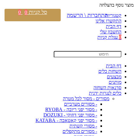
מוצר נוסף בהצלחה
סל קניות
0
0
התחברות \ הרשמה
קטגוריות
התקשרו אלינו
דף הבית
החשבון שלי
0
עגלת קניות
דף הבית
השחזת כלים
מבצעים
מותגים
סדנאות השחזה
כלים לנגרות ידנית
מסורים - מסור לכל מטרה
- מסורים מערביים
- מסור יפני ריובה - RYOBA
- מסור יפני דוזוקי - DOZUKI
- מסור יפני קאטאבה - KATABA
- מסורי קשתית
- מסורים מתקפלים