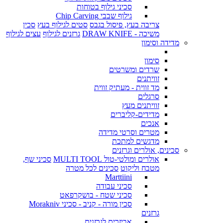
סכיני גילוף בטוחות
גילוף שבבי Chip Carving
צריבה בעץ, פיסול בגבס
סטים לגילוף בעץ
סכין
משיכה - DRAW KNIFE
גרזנים לגילוף
עצים לגילוף
מדידה וסימון
סימון
שרדים ומשרטים
זוויתנים
מד זווית - מעתיק זווית
סרגלים
זוויתנים מעץ
מדידים-קליברים
אנכים
מטרים וסרטי מדידה
מדגשים למתכת
סכינים, אולרים וגרזנים
אולרים ומולטי-טול MULTI TOOL
סכיני שף,
מטבח וליקוט
סכינים לכל מטרה
Marttiini
סכיני עבודה
סכיני שטח - בושקרפאט
סכין מורה - קניב - סכיני Morakniv
גרזנים
אביזרים לגרזנים