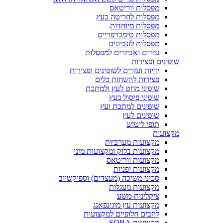
מפסלות ווריטאס
מפסלות לחריטה בעץ
מפסלות מיוחדות
מפסלות טימברפריים
מפסלות לזנביונים
עזרים ואביזרים למפסלות
שופינים ופצירות
ידיות ועזרים לשופינים ופצירות
פצירות להשחזת כלים
שופיני מחט לעץ ולמתכת
שופיני פיסול בעץ
שופינים למתכת ועץ
שופינים לעץ
תופי ליטוש
מקצועות
מקצועות מערביות
מקצועות בלוק ומקצועות מיני
מקצועות ווריטאס
מקצועות יפניות
סכיני משיכה (מעצדים) וספוקשייב
מקצועות מעגלות
ציקלינות-משע
מקצועות עץ מוגינפאנג
להבים חלופיים למקצועות
מקצועות SOBA