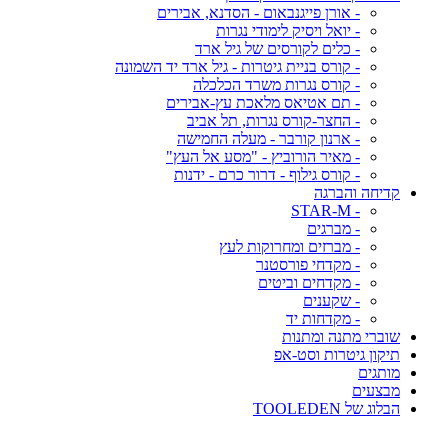
- אורן פייגנבאום - הסדנא, אבירים
- יואל ויסיק לימודי נגרות
- כלים לקורסים של גיל ארד
- קורס בניית גיטרות - גיל ארד יד השמונה
- קורס נגרות משרד הכלכלה
- תם אטיאס מלאכת עץ-אבירים
- החצר-קורס נגרות, תל אביב
- ארנון קורבר - מעלה החמישה
- מאיר הורוביץ - "מסע אל העץ"
- קורס גילוף - דרור כרם - ידנות
קדיחה והברגה
- STAR-M
- מברגים
- מברזים ומחרוקות לעץ
- מקדחי פורסטנר
- מקדחים וביטים
- שקענים
- מקדחות יד
שוברי מתנה ומתנות
תיקון גיטרות וסט-אפ
מותגים
מבצעים
הבלוג של TOOLEDEN