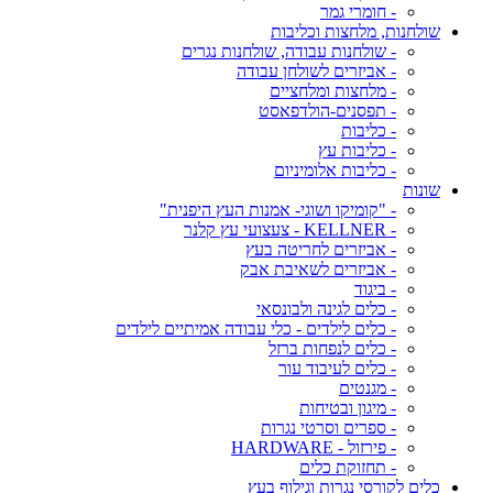
- חומרי גמר
שולחנות, מלחצות וכליבות
- שולחנות עבודה, שולחנות נגרים
- אביזרים לשולחן עבודה
- מלחצות ומלחציים
- תפסנים-הולדפאסט
- כליבות
- כליבות עץ
- כליבות אלומיניום
שונות
- "קומיקו ושוגי- אמנות העץ היפנית"
- KELLNER - צעצועי עץ קלנר
- אביזרים לחריטה בעץ
- אביזרים לשאיבת אבק
- ביגוד
- כלים לגינה ולבונסאי
- כלים לילדים - כלי עבודה אמיתיים לילדים
- כלים לנפחות ברזל
- כלים לעיבוד עור
- מגנטים
- מיגון ובטיחות
- ספרים וסרטי נגרות
- פירזול - HARDWARE
- תחזוקת כלים
כלים לקורסי נגרות וגילוף בעץ