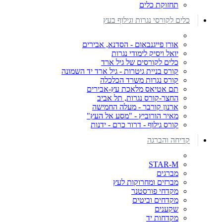
תחזוקת כלים
כלים לקורסי נגרות וגילוף בעץ
אורן פייגנבאום - הסדנא, אבירים
יואל ויסיק לימודי נגרות
כלים לקורסים של גיל ארד
קורס בניית גיטרות - גיל ארד יד השמונה
קורס נגרות משרד הכלכלה
תם אטיאס מלאכת עץ-אבירים
החצר-קורס נגרות, תל אביב
ארנון קורבר - מעלה החמישה
מאיר הורוביץ - "מסע אל העץ"
קורס גילוף - דרור כרם - ידנות
קדיחה והברגה
STAR-M
מברגים
מברזים ומחרוקות לעץ
מקדחי פורסטנר
מקדחים וביטים
שקענים
מקדחות יד