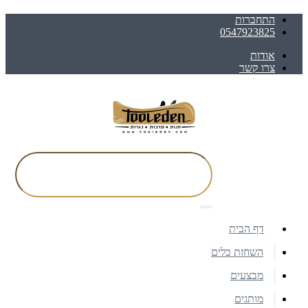
התחברות
0547923825
אודות
צרו קשר
דף הבית
השחזת כלים
מבצעים
מותגים