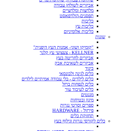
אביזרים לשולחן עבודה
מלחצות ומלחציים
תפסנים-הולדפאסט
כליבות
כליבות עץ
כליבות אלומיניום
שונות
"קומיקו ושוגי- אמנות העץ היפנית"
KELLNER - צעצועי עץ קלנר
אביזרים לחריטה בעץ
אביזרים לשאיבת אבק
ביגוד
כלים לגינה ולבונסאי
כלים לילדים - כלי עבודה אמיתיים לילדים
כלים לנפחות ברזל
כלים לעיבוד עור
מגנטים
מיגון ובטיחות
ספרים וסרטי נגרות
פירזול - HARDWARE
תחזוקת כלים
כלים לקורסי נגרות וגילוף בעץ