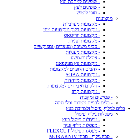
- שופינים למתכת ועץ
- שופינים לעץ
- תופי ליטוש
מקצועות
- מקצועות מערביות
- מקצועות בלוק ומקצועות מיני
- מקצועות ווריטאס
- מקצועות יפניות
- סכיני משיכה (מעצדים) וספוקשייב
- מקצועות מעגלות
- ציקלינות-משע
- מקצועות עץ מוגינפאנג
- להבים חלופיים למקצועות
- מקצועות SOBA
- מקצועות מיוחדות
- חלקים ואביזרים למקצועות
- מקצועות קרוז
- פטישים ומקבות
- כלים לבניית גיטרות וכלי נגינה
כלים לגילוף, פיסול ולצריבה בעץ
מפסלות גילוף ופיסול
- מפסלות פיסול בעץ
- מפסלות גילוף זעיר
- מפסלות פיסול FLEXCUT
- סכין גילוף - סכיני MORAKNIV