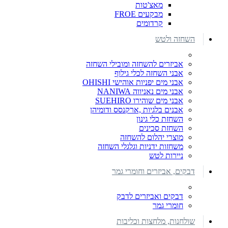
מאצ'טות
מבקעים FROE
קרדומים
השחזה ולטש
אביזרים להשחזה ומובילי השחזה
אבני השחזה לכלי גילוף
אבני מים יפניות אוהישי OHISHI
אבני מים נאניווה NANIWA
אבני מים שוהירו SUEHIRO
אבנים בלגיות ,ארקנסס ודומיהן
השחזת כלי גינון
השחזת סכינים
מוצרי יהלום להשחזה
משחזות ידניות וגלגלי השחזה
ניירות לטש
דבקים, אביזרים וחומרי גמר
דבקים ואביזרים לדבק
חומרי גמר
שולחנות, מלחצות וכליבות