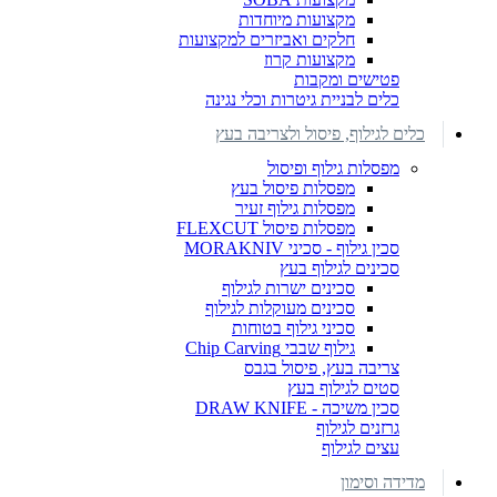
מקצועות מיוחדות
חלקים ואביזרים למקצועות
מקצועות קרוז
פטישים ומקבות
כלים לבניית גיטרות וכלי נגינה
כלים לגילוף, פיסול ולצריבה בעץ
מפסלות גילוף ופיסול
מפסלות פיסול בעץ
מפסלות גילוף זעיר
מפסלות פיסול FLEXCUT
סכין גילוף - סכיני MORAKNIV
סכינים לגילוף בעץ
סכינים ישרות לגילוף
סכינים מעוקלות לגילוף
סכיני גילוף בטוחות
גילוף שבבי Chip Carving
צריבה בעץ, פיסול בגבס
סטים לגילוף בעץ
סכין משיכה - DRAW KNIFE
גרזנים לגילוף
עצים לגילוף
מדידה וסימון