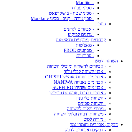
- Marttiini
- סכיני עבודה
- סכיני שטח - בושקרפאט
- סכין מורה - קניב - סכיני Morakniv
גרזנים
- אביזרים לגרזנים
- גרזנים לביקוע
קרדומים, מבקעים ומאצ'טות
- מאצ'טות
- מבקעים FROE
- קרדומים
השחזה ולטש
- אביזרים להשחזה ומובילי השחזה
- אבני השחזה לכלי גילוף
- אבני מים יפניות אוהישי OHISHI
- אבני מים נאניווה NANIWA
- אבני מים שוהירו SUEHIRO
- אבנים בלגיות ,ארקנסס ודומיהן
- השחזת כלי גינון
- השחזת סכינים
- מוצרי יהלום להשחזה
- משחזות ידניות וגלגלי השחזה
- ניירות לטש
דבקים, אביזרים וחומרי גמר
- דבקים ואביזרים לדבק