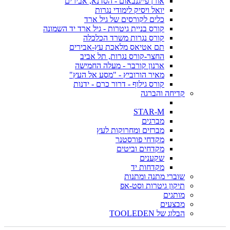
אורן פייגנבאום - הסדנא, אבירים
יואל ויסיק לימודי נגרות
כלים לקורסים של גיל ארד
קורס בניית גיטרות - גיל ארד יד השמונה
קורס נגרות משרד הכלכלה
תם אטיאס מלאכת עץ-אבירים
החצר-קורס נגרות, תל אביב
ארנון קורבר - מעלה החמישה
מאיר הורוביץ - "מסע אל העץ"
קורס גילוף - דרור כרם - ידנות
קדיחה והברגה
STAR-M
מברגים
מברזים ומחרוקות לעץ
מקדחי פורסטנר
מקדחים וביטים
שקענים
מקדחות יד
שוברי מתנה ומתנות
תיקון גיטרות וסט-אפ
מותגים
מבצעים
הבלוג של TOOLEDEN