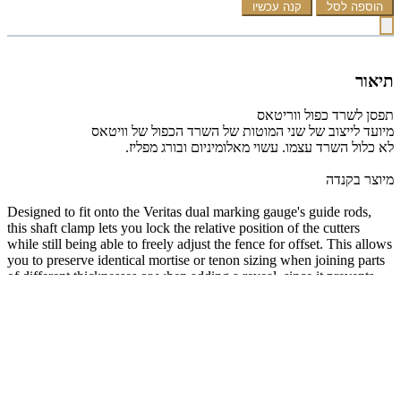
הוספה לסל
קנה עכשיו
תיאור
תפסן לשרד כפול ווריטאס
מיועד לייצוב של שני המוטות של השרד הכפול של וויטאס
לא כלול השרד עצמו. עשוי מאלומיניום ובורג מפליז.
מיוצר בקנדה
Designed to fit onto the Veritas dual marking gauge's guide rods,
this shaft clamp lets you lock the relative position of the cutters
while still being able to freely adjust the fence for offset. This allows
you to preserve identical mortise or tenon sizing when joining parts
of different thicknesses or when adding a reveal, since it prevents
the cutter settings from shifting while the fence is being repositioned.
Machined to precise tolerances to prevent binding on the rods, the
1/2" long collar is made from extruded aluminum, with a turned
brass thumbscrew that tightens onto the marking gauge's steel guide
rods without marring their surfaces.