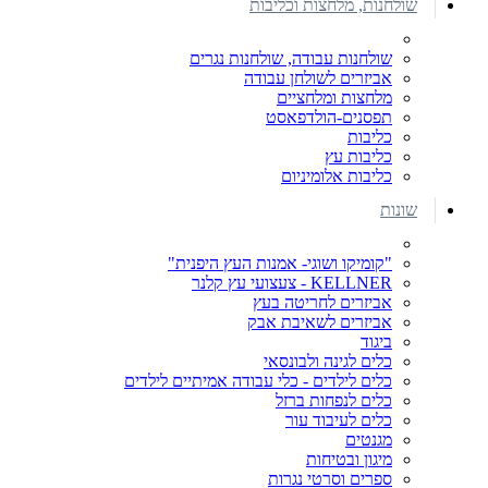
שולחנות, מלחצות וכליבות
שולחנות עבודה, שולחנות נגרים
אביזרים לשולחן עבודה
מלחצות ומלחציים
תפסנים-הולדפאסט
כליבות
כליבות עץ
כליבות אלומיניום
שונות
"קומיקו ושוגי- אמנות העץ היפנית"
KELLNER - צעצועי עץ קלנר
אביזרים לחריטה בעץ
אביזרים לשאיבת אבק
ביגוד
כלים לגינה ולבונסאי
כלים לילדים - כלי עבודה אמיתיים לילדים
כלים לנפחות ברזל
כלים לעיבוד עור
מגנטים
מיגון ובטיחות
ספרים וסרטי נגרות