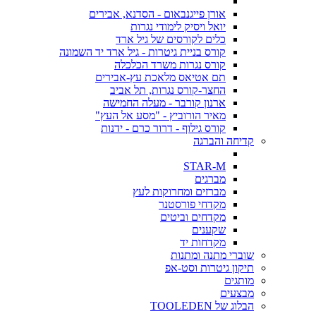
אורן פייגנבאום - הסדנא, אבירים
יואל ויסיק לימודי נגרות
כלים לקורסים של גיל ארד
קורס בניית גיטרות - גיל ארד יד השמונה
קורס נגרות משרד הכלכלה
תם אטיאס מלאכת עץ-אבירים
החצר-קורס נגרות, תל אביב
ארנון קורבר - מעלה החמישה
מאיר הורוביץ - "מסע אל העץ"
קורס גילוף - דרור כרם - ידנות
קדיחה והברגה
STAR-M
מברגים
מברזים ומחרוקות לעץ
מקדחי פורסטנר
מקדחים וביטים
שקענים
מקדחות יד
שוברי מתנה ומתנות
תיקון גיטרות וסט-אפ
מותגים
מבצעים
הבלוג של TOOLEDEN