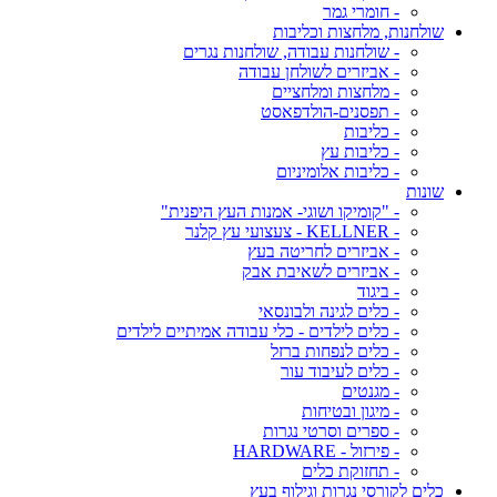
- חומרי גמר
שולחנות, מלחצות וכליבות
- שולחנות עבודה, שולחנות נגרים
- אביזרים לשולחן עבודה
- מלחצות ומלחציים
- תפסנים-הולדפאסט
- כליבות
- כליבות עץ
- כליבות אלומיניום
שונות
- "קומיקו ושוגי- אמנות העץ היפנית"
- KELLNER - צעצועי עץ קלנר
- אביזרים לחריטה בעץ
- אביזרים לשאיבת אבק
- ביגוד
- כלים לגינה ולבונסאי
- כלים לילדים - כלי עבודה אמיתיים לילדים
- כלים לנפחות ברזל
- כלים לעיבוד עור
- מגנטים
- מיגון ובטיחות
- ספרים וסרטי נגרות
- פירזול - HARDWARE
- תחזוקת כלים
כלים לקורסי נגרות וגילוף בעץ