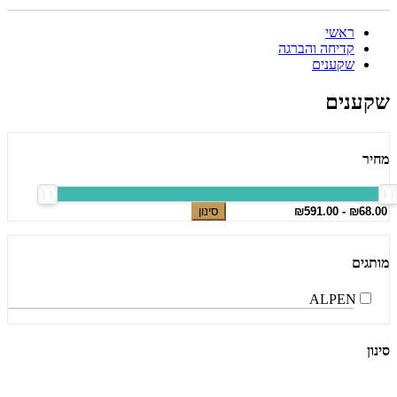
ראשי
קדיחה והברגה
שקענים
שקענים
מחיר
סינון
מותגים
ALPEN
סינון