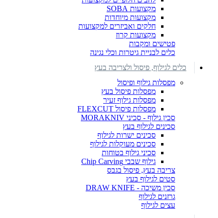
מקצועות SOBA
מקצועות מיוחדות
חלקים ואביזרים למקצועות
מקצועות קרוז
פטישים ומקבות
כלים לבניית גיטרות וכלי נגינה
כלים לגילוף, פיסול ולצריבה בעץ
מפסלות גילוף ופיסול
מפסלות פיסול בעץ
מפסלות גילוף זעיר
מפסלות פיסול FLEXCUT
סכין גילוף - סכיני MORAKNIV
סכינים לגילוף בעץ
סכינים ישרות לגילוף
סכינים מעוקלות לגילוף
סכיני גילוף בטוחות
גילוף שבבי Chip Carving
צריבה בעץ, פיסול בגבס
סטים לגילוף בעץ
סכין משיכה - DRAW KNIFE
גרזנים לגילוף
עצים לגילוף