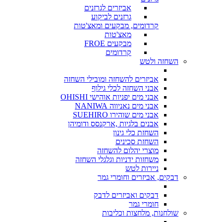
אביזרים לגרזנים
גרזנים לביקוע
קרדומים, מבקעים ומאצ'טות
מאצ'טות
מבקעים FROE
קרדומים
השחזה ולטש
אביזרים להשחזה ומובילי השחזה
אבני השחזה לכלי גילוף
אבני מים יפניות אוהישי OHISHI
אבני מים נאניווה NANIWA
אבני מים שוהירו SUEHIRO
אבנים בלגיות ,ארקנסס ודומיהן
השחזת כלי גינון
השחזת סכינים
מוצרי יהלום להשחזה
משחזות ידניות וגלגלי השחזה
ניירות לטש
דבקים, אביזרים וחומרי גמר
דבקים ואביזרים לדבק
חומרי גמר
שולחנות, מלחצות וכליבות