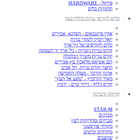
פירזול - HARDWARE
תחזוקת כלים
כלים לקורסי נגרות וגילוף בעץ
אורן פייגנבאום - הסדנא, אבירים
יואל ויסיק לימודי נגרות
כלים לקורסים של גיל ארד
קורס בניית גיטרות - גיל ארד יד השמונה
קורס נגרות משרד הכלכלה
תם אטיאס מלאכת עץ-אבירים
החצר-קורס נגרות, תל אביב
ארנון קורבר - מעלה החמישה
מאיר הורוביץ - "מסע אל העץ"
קורס גילוף - דרור כרם - ידנות
קדיחה והברגה
STAR-M
מברגים
מברזים ומחרוקות לעץ
מקדחי פורסטנר
מקדחים וביטים
שקענים