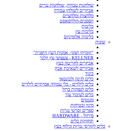
שולחנות עבודה, שולחנות נגרים
אביזרים לשולחן עבודה
מלחצות ומלחציים
תפסנים-הולדפאסט
כליבות
כליבות עץ
כליבות אלומיניום
שונות
"קומיקו ושוגי- אמנות העץ היפנית"
KELLNER - צעצועי עץ קלנר
אביזרים לחריטה בעץ
אביזרים לשאיבת אבק
ביגוד
כלים לגינה ולבונסאי
כלים לילדים - כלי עבודה אמיתיים לילדים
כלים לנפחות ברזל
כלים לעיבוד עור
מגנטים
מיגון ובטיחות
ספרים וסרטי נגרות
פירזול - HARDWARE
תחזוקת כלים
כלים לקורסי נגרות וגילוף בעץ