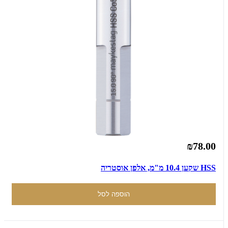
₪78.00
HSS שקען 10.4 מ"מ, אלפן אוסטריה
הוספה לסל