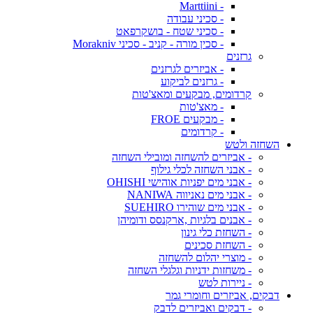
- Marttiini
- סכיני עבודה
- סכיני שטח - בושקרפאט
- סכין מורה - קניב - סכיני Morakniv
גרזנים
- אביזרים לגרזנים
- גרזנים לביקוע
קרדומים, מבקעים ומאצ'טות
- מאצ'טות
- מבקעים FROE
- קרדומים
השחזה ולטש
- אביזרים להשחזה ומובילי השחזה
- אבני השחזה לכלי גילוף
- אבני מים יפניות אוהישי OHISHI
- אבני מים נאניווה NANIWA
- אבני מים שוהירו SUEHIRO
- אבנים בלגיות ,ארקנסס ודומיהן
- השחזת כלי גינון
- השחזת סכינים
- מוצרי יהלום להשחזה
- משחזות ידניות וגלגלי השחזה
- ניירות לטש
דבקים, אביזרים וחומרי גמר
- דבקים ואביזרים לדבק