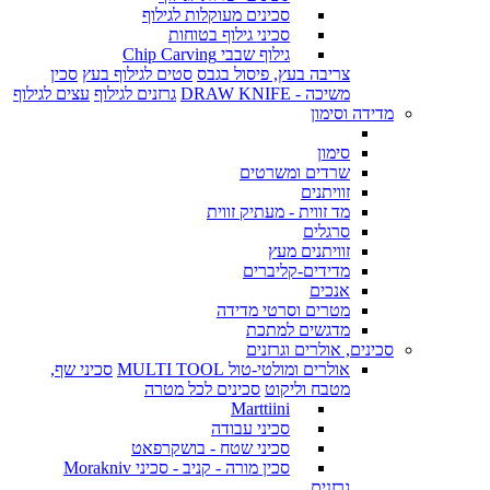
סכינים מעוקלות לגילוף
סכיני גילוף בטוחות
גילוף שבבי Chip Carving
צריבה בעץ, פיסול בגבס
סטים לגילוף בעץ
סכין
משיכה - DRAW KNIFE
גרזנים לגילוף
עצים לגילוף
מדידה וסימון
סימון
שרדים ומשרטים
זוויתנים
מד זווית - מעתיק זווית
סרגלים
זוויתנים מעץ
מדידים-קליברים
אנכים
מטרים וסרטי מדידה
מדגשים למתכת
סכינים, אולרים וגרזנים
אולרים ומולטי-טול MULTI TOOL
סכיני שף,
מטבח וליקוט
סכינים לכל מטרה
Marttiini
סכיני עבודה
סכיני שטח - בושקרפאט
סכין מורה - קניב - סכיני Morakniv
גרזנים