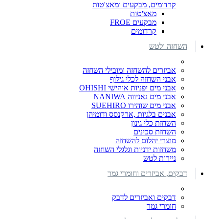
קרדומים, מבקעים ומאצ'טות
מאצ'טות
מבקעים FROE
קרדומים
השחזה ולטש
אביזרים להשחזה ומובילי השחזה
אבני השחזה לכלי גילוף
אבני מים יפניות אוהישי OHISHI
אבני מים נאניווה NANIWA
אבני מים שוהירו SUEHIRO
אבנים בלגיות ,ארקנסס ודומיהן
השחזת כלי גינון
השחזת סכינים
מוצרי יהלום להשחזה
משחזות ידניות וגלגלי השחזה
ניירות לטש
דבקים, אביזרים וחומרי גמר
דבקים ואביזרים לדבק
חומרי גמר