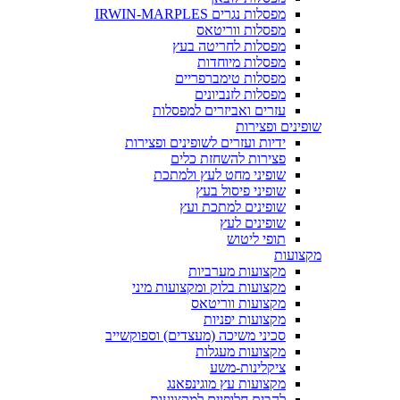
מפסלות נגרים IRWIN-MARPLES
מפסלות ווריטאס
מפסלות לחריטה בעץ
מפסלות מיוחדות
מפסלות טימברפריים
מפסלות לזנביונים
עזרים ואביזרים למפסלות
שופינים ופצירות
ידיות ועזרים לשופינים ופצירות
פצירות להשחזת כלים
שופיני מחט לעץ ולמתכת
שופיני פיסול בעץ
שופינים למתכת ועץ
שופינים לעץ
תופי ליטוש
מקצועות
מקצועות מערביות
מקצועות בלוק ומקצועות מיני
מקצועות ווריטאס
מקצועות יפניות
סכיני משיכה (מעצדים) וספוקשייב
מקצועות מעגלות
ציקלינות-משע
מקצועות עץ מוגינפאנג
להבים חלופיים למקצועות