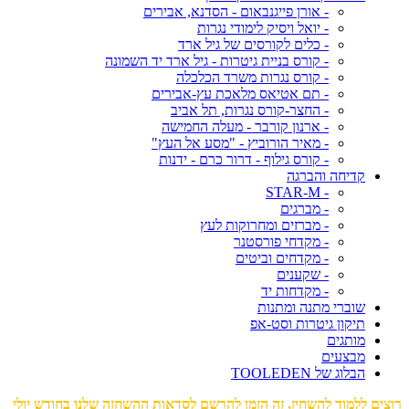
- אורן פייגנבאום - הסדנא, אבירים
- יואל ויסיק לימודי נגרות
- כלים לקורסים של גיל ארד
- קורס בניית גיטרות - גיל ארד יד השמונה
- קורס נגרות משרד הכלכלה
- תם אטיאס מלאכת עץ-אבירים
- החצר-קורס נגרות, תל אביב
- ארנון קורבר - מעלה החמישה
- מאיר הורוביץ - "מסע אל העץ"
- קורס גילוף - דרור כרם - ידנות
קדיחה והברגה
- STAR-M
- מברגים
- מברזים ומחרוקות לעץ
- מקדחי פורסטנר
- מקדחים וביטים
- שקענים
- מקדחות יד
שוברי מתנה ומתנות
תיקון גיטרות וסט-אפ
מותגים
מבצעים
הבלוג של TOOLEDEN
רוצים ללמוד להשחיז, זה הזמן להרשם לסדאות ההשחזה שלנו בחודש יולי