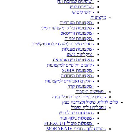
- שופינים למתכת ועץ
- שופינים לעץ
- תופי ליטוש
מקצועות
- מקצועות מערביות
- מקצועות בלוק ומקצועות מיני
- מקצועות ווריטאס
- מקצועות יפניות
- סכיני משיכה (מעצדים) וספוקשייב
- מקצועות מעגלות
- ציקלינות-משע
- מקצועות עץ מוגינפאנג
- להבים חלופיים למקצועות
- מקצועות SOBA
- מקצועות מיוחדות
- חלקים ואביזרים למקצועות
- מקצועות קרוז
- פטישים ומקבות
- כלים לבניית גיטרות וכלי נגינה
כלים לגילוף, פיסול ולצריבה בעץ
מפסלות גילוף ופיסול
- מפסלות פיסול בעץ
- מפסלות גילוף זעיר
- מפסלות פיסול FLEXCUT
- סכין גילוף - סכיני MORAKNIV