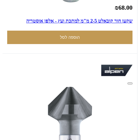
₪68.00
שקען חור קובאלט 2-5 מ"מ למתכת ועץ - אלפן אוסטריה
הוספה לסל