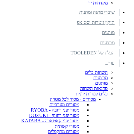
מקדחות יד
שוברי מתנה ומתנות
תיקון גיטרות וסט-אפ
מותגים
מבצעים
הבלוג של TOOLEDEN
עוד...
השחזת כלים
מבצעים
מותגים
סדנאות השחזה
כלים לנגרות ידנית
מסורים - מסור לכל מטרה
מסורים מערביים
מסור יפני ריובה - RYOBA
מסור יפני דוזוקי - DOZUKI
מסור יפני קאטאבה - KATABA
מסורי קשתית
מסורים מתקפלים