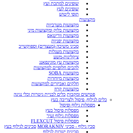
שופינים למתכת ועץ
שופינים לעץ
תופי ליטוש
מקצועות
מקצועות מערביות
מקצועות בלוק ומקצועות מיני
מקצועות ווריטאס
מקצועות יפניות
סכיני משיכה (מעצדים) וספוקשייב
מקצועות מעגלות
ציקלינות-משע
מקצועות עץ מוגינפאנג
להבים חלופיים למקצועות
מקצועות SOBA
מקצועות מיוחדות
חלקים ואביזרים למקצועות
מקצועות קרוז
פטישים ומקבות
כלים לבניית גיטרות וכלי נגינה
כלים לגילוף, פיסול ולצריבה בעץ
מפסלות גילוף ופיסול
מפסלות פיסול בעץ
מפסלות גילוף זעיר
מפסלות פיסול FLEXCUT
סכין גילוף - סכיני MORAKNIV
סכינים לגילוף בעץ
סכינים ישרות לגילוף