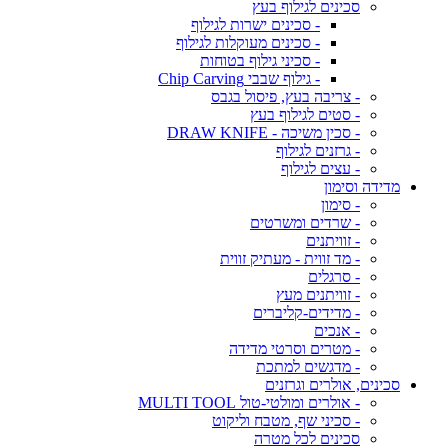
סכינים לגילוף בעץ
- סכינים ישרות לגילוף
- סכינים מעוקלות לגילוף
- סכיני גילוף בטוחות
- גילוף שבבי Chip Carving
- צריבה בעץ, פיסול בגבס
- סטים לגילוף בעץ
- סכין משיכה - DRAW KNIFE
- גרזנים לגילוף
- עצים לגילוף
מדידה וסימון
- סימון
- שרדים ומשרטים
- זוויתנים
- מד זווית - מעתיק זווית
- סרגלים
- זוויתנים מעץ
- מדידים-קליברים
- אנכים
- מטרים וסרטי מדידה
- מדגשים למתכת
סכינים, אולרים וגרזנים
- אולרים ומולטי-טול MULTI TOOL
- סכיני שף, מטבח וליקוט
סכינים לכל מטרה