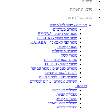
מותגים
סדנאות השחזה
כלים לנגרות ידנית
מסורים - מסור לכל מטרה
מסורים מערביים
מסור יפני ריובה - RYOBA
מסור יפני דוזוקי - DOZUKI
מסור יפני קאטאבה - KATABA
מסורי קשתית
מסורים מתקפלים
מסורי קשת
סטים ומסורים מיוחדים
מסורי איפוס (FLUSH)
מסורים לזנב יונים I מסור זנב יונה
להבים למסורים יפניים
מסורים לגינון ולניסור גזעים
השחזה, אביזרים ועזרים למסורים
מפסלות
מפסלות מערביות
מפסלות יפניות
מפסלות קירשן
מפסלות מורטיס-נקר
מפסלות לובאן