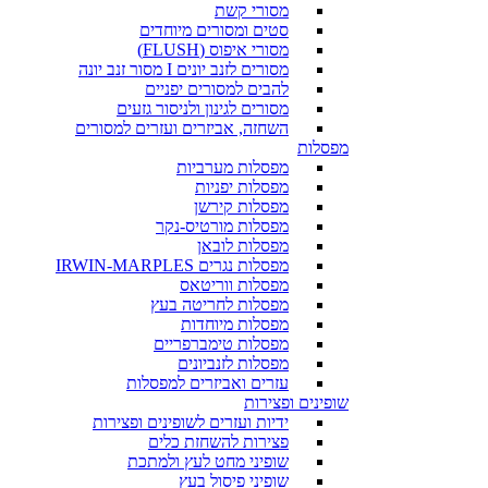
מסורי קשת
סטים ומסורים מיוחדים
מסורי איפוס (FLUSH)
מסורים לזנב יונים I מסור זנב יונה
להבים למסורים יפניים
מסורים לגינון ולניסור גזעים
השחזה, אביזרים ועזרים למסורים
מפסלות
מפסלות מערביות
מפסלות יפניות
מפסלות קירשן
מפסלות מורטיס-נקר
מפסלות לובאן
מפסלות נגרים IRWIN-MARPLES
מפסלות ווריטאס
מפסלות לחריטה בעץ
מפסלות מיוחדות
מפסלות טימברפריים
מפסלות לזנביונים
עזרים ואביזרים למפסלות
שופינים ופצירות
ידיות ועזרים לשופינים ופצירות
פצירות להשחזת כלים
שופיני מחט לעץ ולמתכת
שופיני פיסול בעץ