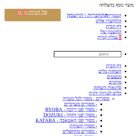
מוצר נוסף בהצלחה
סל קניות
0
0
התחברות \ הרשמה
קטגוריות
התקשרו אלינו
דף הבית
החשבון שלי
0
עגלת קניות
דף הבית
השחזת כלים
מבצעים
מותגים
סדנאות השחזה
כלים לנגרות ידנית
מסורים - מסור לכל מטרה
- מסורים מערביים
- מסור יפני ריובה - RYOBA
- מסור יפני דוזוקי - DOZUKI
- מסור יפני קאטאבה - KATABA
- מסורי קשתית
- מסורים מתקפלים