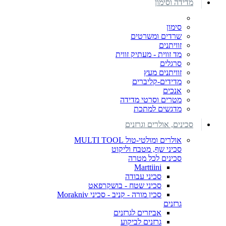
מדידה וסימון
סימון
שרדים ומשרטים
זוויתנים
מד זווית - מעתיק זווית
סרגלים
זוויתנים מעץ
מדידים-קליברים
אנכים
מטרים וסרטי מדידה
מדגשים למתכת
סכינים, אולרים וגרזנים
אולרים ומולטי-טול MULTI TOOL
סכיני שף, מטבח וליקוט
סכינים לכל מטרה
Marttiini
סכיני עבודה
סכיני שטח - בושקרפאט
סכין מורה - קניב - סכיני Morakniv
גרזנים
אביזרים לגרזנים
גרזנים לביקוע