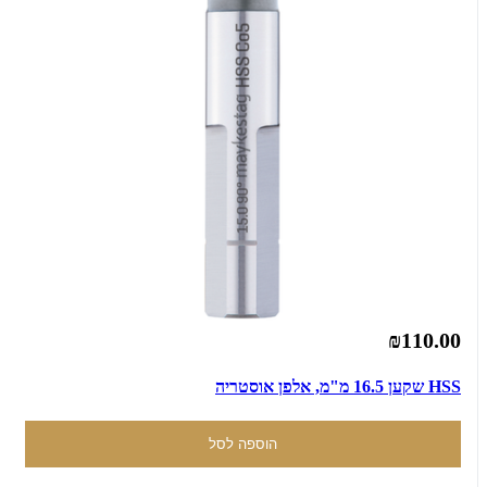
₪110.00
HSS שקען 16.5 מ"מ, אלפן אוסטריה
הוספה לסל