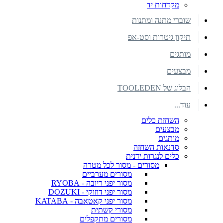
מקדחות יד
שוברי מתנה ומתנות
תיקון גיטרות וסט-אפ
מותגים
מבצעים
הבלוג של TOOLEDEN
עוד...
השחזת כלים
מבצעים
מותגים
סדנאות השחזה
כלים לנגרות ידנית
מסורים - מסור לכל מטרה
מסורים מערביים
מסור יפני ריובה - RYOBA
מסור יפני דוזוקי - DOZUKI
מסור יפני קאטאבה - KATABA
מסורי קשתית
מסורים מתקפלים