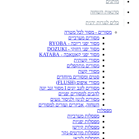
מותגים
סדנאות השחזה
כלים לנגרות ידנית
מסורים - מסור לכל מטרה
מסורים מערביים
מסור יפני ריובה - RYOBA
מסור יפני דוזוקי - DOZUKI
מסור יפני קאטאבה - KATABA
מסורי קשתית
מסורים מתקפלים
מסורי קשת
סטים ומסורים מיוחדים
מסורי איפוס (FLUSH)
מסורים לזנב יונים I מסור זנב יונה
להבים למסורים יפניים
מסורים לגינון ולניסור גזעים
השחזה, אביזרים ועזרים למסורים
מפסלות
מפסלות מערביות
מפסלות יפניות
מפסלות קירשן
מפסלות מורטיס-נקר
מפסלות לובאן