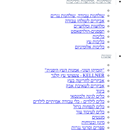
שולחנות, מלחצות וכליבות
שולחנות עבודה, שולחנות נגרים
אביזרים לשולחן עבודה
מלחצות ומלחציים
תפסנים-הולדפאסט
כליבות
כליבות עץ
כליבות אלומיניום
שונות
"קומיקו ושוגי- אמנות העץ היפנית"
KELLNER - צעצועי עץ קלנר
אביזרים לחריטה בעץ
אביזרים לשאיבת אבק
ביגוד
כלים לגינה ולבונסאי
כלים לילדים - כלי עבודה אמיתיים לילדים
כלים לנפחות ברזל
כלים לעיבוד עור
מגנטים
מיגון ובטיחות
ספרים וסרטי נגרות