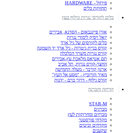
פירזול - HARDWARE
תחזוקת כלים
כלים לקורסי נגרות וגילוף בעץ
אורן פייגנבאום - הסדנא, אבירים
יואל ויסיק לימודי נגרות
כלים לקורסים של גיל ארד
קורס בניית גיטרות - גיל ארד יד השמונה
קורס נגרות משרד הכלכלה
תם אטיאס מלאכת עץ-אבירים
החצר-קורס נגרות, תל אביב
ארנון קורבר - מעלה החמישה
מאיר הורוביץ - "מסע אל העץ"
קורס גילוף - דרור כרם - ידנות
קדיחה והברגה
STAR-M
מברגים
מברזים ומחרוקות לעץ
מקדחי פורסטנר
מקדחים וביטים
שקענים