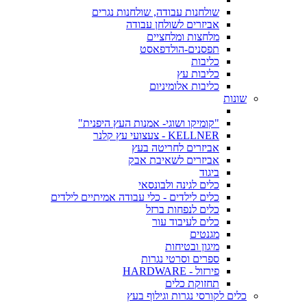
שולחנות עבודה, שולחנות נגרים
אביזרים לשולחן עבודה
מלחצות ומלחציים
תפסנים-הולדפאסט
כליבות
כליבות עץ
כליבות אלומיניום
שונות
"קומיקו ושוגי- אמנות העץ היפנית"
KELLNER - צעצועי עץ קלנר
אביזרים לחריטה בעץ
אביזרים לשאיבת אבק
ביגוד
כלים לגינה ולבונסאי
כלים לילדים - כלי עבודה אמיתיים לילדים
כלים לנפחות ברזל
כלים לעיבוד עור
מגנטים
מיגון ובטיחות
ספרים וסרטי נגרות
פירזול - HARDWARE
תחזוקת כלים
כלים לקורסי נגרות וגילוף בעץ