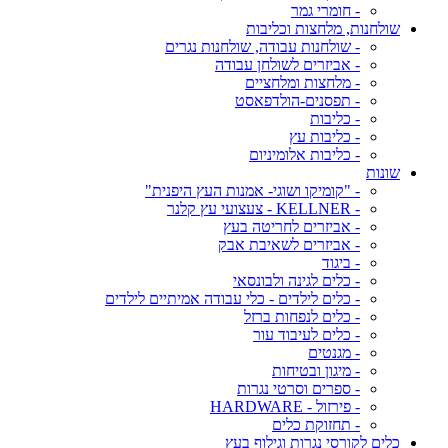
- חומרי גמר
שולחנות, מלחצות וכליבות
- שולחנות עבודה, שולחנות נגרים
- אביזרים לשולחן עבודה
- מלחצות ומלחציים
- תפסנים-הולדפאסט
- כליבות
- כליבות עץ
- כליבות אלומיניום
שונות
- "קומיקו ושוגי- אמנות העץ היפנית"
- KELLNER - צעצועי עץ קלנר
- אביזרים לחריטה בעץ
- אביזרים לשאיבת אבק
- ביגוד
- כלים לגינה ולבונסאי
- כלים לילדים - כלי עבודה אמיתיים לילדים
- כלים לנפחות ברזל
- כלים לעיבוד עור
- מגנטים
- מיגון ובטיחות
- ספרים וסרטי נגרות
- פירזול - HARDWARE
- תחזוקת כלים
כלים לקורסי נגרות וגילוף בעץ