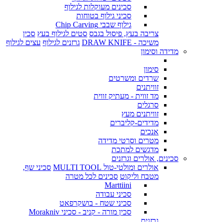
סכינים מעוקלות לגילוף
סכיני גילוף בטוחות
גילוף שבבי Chip Carving
צריבה בעץ, פיסול בגבס
סטים לגילוף בעץ
סכין
משיכה - DRAW KNIFE
גרזנים לגילוף
עצים לגילוף
מדידה וסימון
סימון
שרדים ומשרטים
זוויתנים
מד זווית - מעתיק זווית
סרגלים
זוויתנים מעץ
מדידים-קליברים
אנכים
מטרים וסרטי מדידה
מדגשים למתכת
סכינים, אולרים וגרזנים
אולרים ומולטי-טול MULTI TOOL
סכיני שף,
מטבח וליקוט
סכינים לכל מטרה
Marttiini
סכיני עבודה
סכיני שטח - בושקרפאט
סכין מורה - קניב - סכיני Morakniv
גרזנים