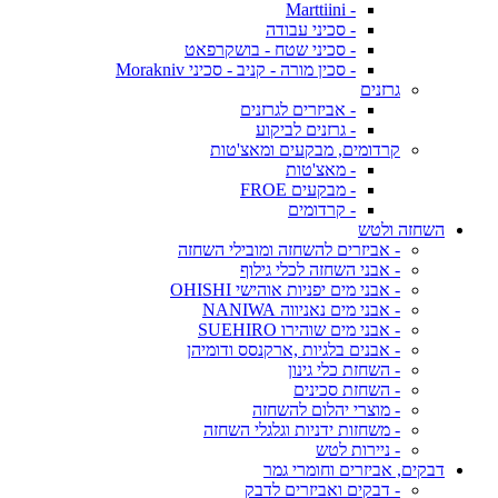
- Marttiini
- סכיני עבודה
- סכיני שטח - בושקרפאט
- סכין מורה - קניב - סכיני Morakniv
גרזנים
- אביזרים לגרזנים
- גרזנים לביקוע
קרדומים, מבקעים ומאצ'טות
- מאצ'טות
- מבקעים FROE
- קרדומים
השחזה ולטש
- אביזרים להשחזה ומובילי השחזה
- אבני השחזה לכלי גילוף
- אבני מים יפניות אוהישי OHISHI
- אבני מים נאניווה NANIWA
- אבני מים שוהירו SUEHIRO
- אבנים בלגיות ,ארקנסס ודומיהן
- השחזת כלי גינון
- השחזת סכינים
- מוצרי יהלום להשחזה
- משחזות ידניות וגלגלי השחזה
- ניירות לטש
דבקים, אביזרים וחומרי גמר
- דבקים ואביזרים לדבק