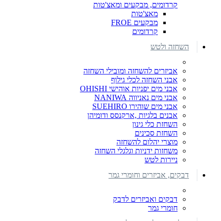
קרדומים, מבקעים ומאצ'טות
מאצ'טות
מבקעים FROE
קרדומים
השחזה ולטש
אביזרים להשחזה ומובילי השחזה
אבני השחזה לכלי גילוף
אבני מים יפניות אוהישי OHISHI
אבני מים נאניווה NANIWA
אבני מים שוהירו SUEHIRO
אבנים בלגיות ,ארקנסס ודומיהן
השחזת כלי גינון
השחזת סכינים
מוצרי יהלום להשחזה
משחזות ידניות וגלגלי השחזה
ניירות לטש
דבקים, אביזרים וחומרי גמר
דבקים ואביזרים לדבק
חומרי גמר