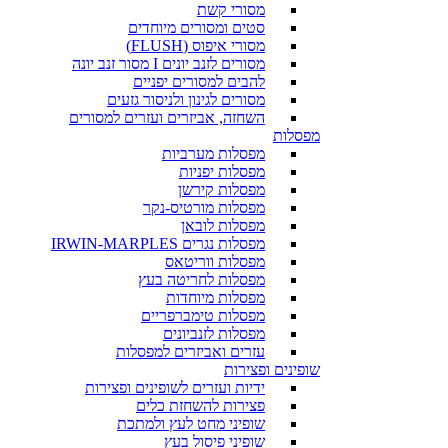
מסורי קשת
סטים ומסורים מיוחדים
מסורי איפוס (FLUSH)
מסורים לזנב יונים I מסור זנב יונה
להבים למסורים יפניים
מסורים לגינון ולניסור גזעים
השחזה, אביזרים ועזרים למסורים
מפסלות
מפסלות מערביות
מפסלות יפניות
מפסלות קירשן
מפסלות מורטיס-נקר
מפסלות לובאן
מפסלות נגרים IRWIN-MARPLES
מפסלות ווריטאס
מפסלות לחריטה בעץ
מפסלות מיוחדות
מפסלות טימברפריים
מפסלות לזנביונים
עזרים ואביזרים למפסלות
שופינים ופצירות
ידיות ועזרים לשופינים ופצירות
פצירות להשחזת כלים
שופיני מחט לעץ ולמתכת
שופיני פיסול בעץ