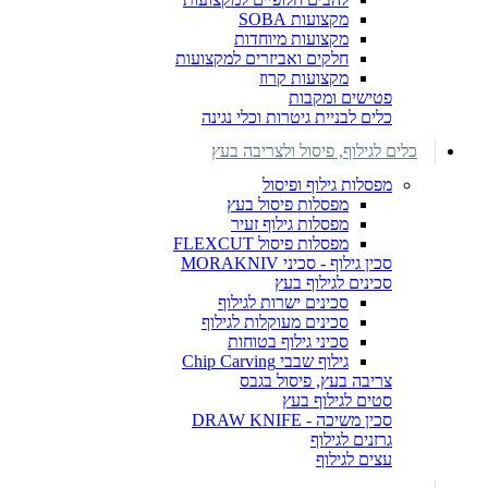
מקצועות SOBA
מקצועות מיוחדות
חלקים ואביזרים למקצועות
מקצועות קרוז
פטישים ומקבות
כלים לבניית גיטרות וכלי נגינה
כלים לגילוף, פיסול ולצריבה בעץ
מפסלות גילוף ופיסול
מפסלות פיסול בעץ
מפסלות גילוף זעיר
מפסלות פיסול FLEXCUT
סכין גילוף - סכיני MORAKNIV
סכינים לגילוף בעץ
סכינים ישרות לגילוף
סכינים מעוקלות לגילוף
סכיני גילוף בטוחות
גילוף שבבי Chip Carving
צריבה בעץ, פיסול בגבס
סטים לגילוף בעץ
סכין משיכה - DRAW KNIFE
גרזנים לגילוף
עצים לגילוף