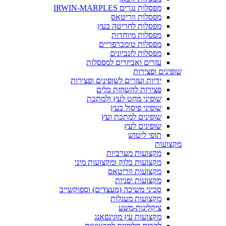
מפסלות נגרים IRWIN-MARPLES
מפסלות ווריטאס
מפסלות לחריטה בעץ
מפסלות מיוחדות
מפסלות טימברפריים
מפסלות לזנביונים
עזרים ואביזרים למפסלות
שופינים ופצירות
ידיות ועזרים לשופינים ופצירות
פצירות להשחזת כלים
שופיני מחט לעץ ולמתכת
שופיני פיסול בעץ
שופינים למתכת ועץ
שופינים לעץ
תופי ליטוש
מקצועות
מקצועות מערביות
מקצועות בלוק ומקצועות מיני
מקצועות ווריטאס
מקצועות יפניות
סכיני משיכה (מעצדים) וספוקשייב
מקצועות מעגלות
ציקלינות-משע
מקצועות עץ מוגינפאנג
להבים חלופיים למקצועות