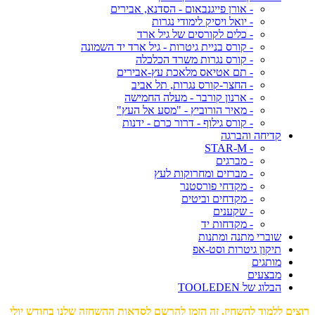
- אורן פייגנבאום - הסדנא, אבירים
- יואל ויסיק לימודי נגרות
- כלים לקורסים של גיל ארד
- קורס בניית גיטרות - גיל ארד יד השמונה
- קורס נגרות משרד הכלכלה
- תם אטיאס מלאכת עץ-אבירים
- החצר-קורס נגרות, תל אביב
- ארנון קורבר - מעלה החמישה
- מאיר הורוביץ - "מסע אל העץ"
- קורס גילוף - דרור כרם - ידנות
קדיחה והברגה
- STAR-M
- מברגים
- מברזים ומחרוקות לעץ
- מקדחי פורסטנר
- מקדחים וביטים
- שקענים
- מקדחות יד
שוברי מתנה ומתנות
תיקון גיטרות וסט-אפ
מותגים
מבצעים
הבלוג של TOOLEDEN
רוצים ללמוד להשחיז, זה הזמן להרשם לסדאות ההשחזה שלנו בחודש יולי