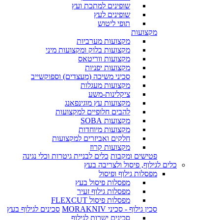
שופינים למתכת ועץ
שופינים לעץ
תופי ליטוש
מקצועות
מקצועות מערביות
מקצועות בלוק ומקצועות מיני
מקצועות ווריטאס
מקצועות יפניות
סכיני משיכה (מעצדים) וספוקשייב
מקצועות מעגלות
ציקלינות-משע
מקצועות עץ מוגינפאנג
להבים חלופיים למקצועות
מקצועות SOBA
מקצועות מיוחדות
חלקים ואביזרים למקצועות
מקצועות קרוז
פטישים ומקבות
כלים לבניית גיטרות וכלי נגינה
כלים לגילוף, פיסול ולצריבה בעץ
מפסלות גילוף ופיסול
מפסלות פיסול בעץ
מפסלות גילוף זעיר
מפסלות פיסול FLEXCUT
סכין גילוף - סכיני MORAKNIV
סכינים לגילוף בעץ
סכינים ישרות לגילוף