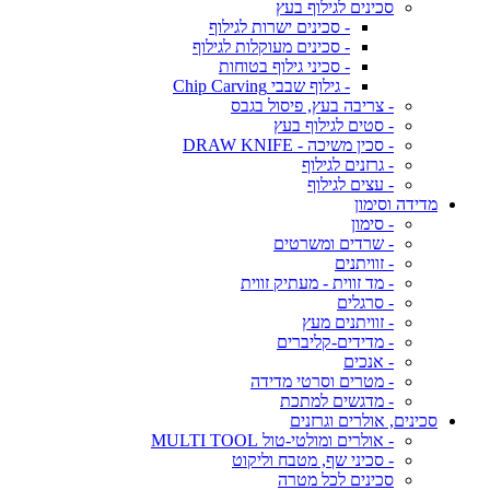
סכינים לגילוף בעץ
- סכינים ישרות לגילוף
- סכינים מעוקלות לגילוף
- סכיני גילוף בטוחות
- גילוף שבבי Chip Carving
- צריבה בעץ, פיסול בגבס
- סטים לגילוף בעץ
- סכין משיכה - DRAW KNIFE
- גרזנים לגילוף
- עצים לגילוף
מדידה וסימון
- סימון
- שרדים ומשרטים
- זוויתנים
- מד זווית - מעתיק זווית
- סרגלים
- זוויתנים מעץ
- מדידים-קליברים
- אנכים
- מטרים וסרטי מדידה
- מדגשים למתכת
סכינים, אולרים וגרזנים
- אולרים ומולטי-טול MULTI TOOL
- סכיני שף, מטבח וליקוט
סכינים לכל מטרה