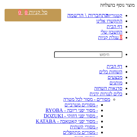
מוצר נוסף בהצלחה
סל קניות
0
0
התחברות \ הרשמה
קטגוריות
התקשרו אלינו
דף הבית
החשבון שלי
0
עגלת קניות
דף הבית
השחזת כלים
מבצעים
מותגים
סדנאות השחזה
כלים לנגרות ידנית
מסורים - מסור לכל מטרה
- מסורים מערביים
- מסור יפני ריובה - RYOBA
- מסור יפני דוזוקי - DOZUKI
- מסור יפני קאטאבה - KATABA
- מסורי קשתית
- מסורים מתקפלים