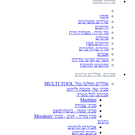
מדידה וסימון
סימון
שרדים ומשרטים
זוויתנים
מד זווית - מעתיק זווית
סרגלים
זוויתנים מעץ
מדידים-קליברים
אנכים
מטרים וסרטי מדידה
מדגשים למתכת
סכינים, אולרים וגרזנים
אולרים ומולטי-טול MULTI TOOL
סכיני שף, מטבח וליקוט
סכינים לכל מטרה
Marttiini
סכיני עבודה
סכיני שטח - בושקרפאט
סכין מורה - קניב - סכיני Morakniv
גרזנים
אביזרים לגרזנים
גרזנים לביקוע