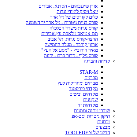
אורן פייגנבאום - הסדנא, אבירים
יואל ויסיק לימודי נגרות
כלים לקורסים של גיל ארד
קורס בניית גיטרות - גיל ארד יד השמונה
קורס נגרות משרד הכלכלה
תם אטיאס מלאכת עץ-אבירים
החצר-קורס נגרות, תל אביב
ארנון קורבר - מעלה החמישה
מאיר הורוביץ - "מסע אל העץ"
קורס גילוף - דרור כרם - ידנות
קדיחה והברגה
STAR-M
מברגים
מברזים ומחרוקות לעץ
מקדחי פורסטנר
מקדחים וביטים
שקענים
מקדחות יד
שוברי מתנה ומתנות
תיקון גיטרות וסט-אפ
מותגים
מבצעים
הבלוג של TOOLEDEN