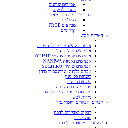
אביזרים לגרזנים
גרזנים לביקוע
קרדומים, מבקעים ומאצ'טות
מאצ'טות
מבקעים FROE
קרדומים
השחזה ולטש
אביזרים להשחזה ומובילי השחזה
אבני השחזה לכלי גילוף
אבני מים יפניות אוהישי OHISHI
אבני מים נאניווה NANIWA
אבני מים שוהירו SUEHIRO
אבנים בלגיות ,ארקנסס ודומיהן
השחזת כלי גינון
השחזת סכינים
מוצרי יהלום להשחזה
משחזות ידניות וגלגלי השחזה
ניירות לטש
דבקים, אביזרים וחומרי גמר
דבקים ואביזרים לדבק
חומרי גמר
שולחנות, מלחצות וכליבות