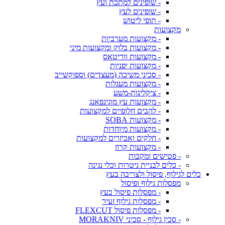
- שופינים למתכת ועץ
- שופינים לעץ
- תופי ליטוש
מקצועות
- מקצועות מערביות
- מקצועות בלוק ומקצועות מיני
- מקצועות ווריטאס
- מקצועות יפניות
- סכיני משיכה (מעצדים) וספוקשייב
- מקצועות מעגלות
- ציקלינות-משע
- מקצועות עץ מוגינפאנג
- להבים חלופיים למקצועות
- מקצועות SOBA
- מקצועות מיוחדות
- חלקים ואביזרים למקצועות
- מקצועות קרוז
- פטישים ומקבות
- כלים לבניית גיטרות וכלי נגינה
כלים לגילוף, פיסול ולצריבה בעץ
מפסלות גילוף ופיסול
- מפסלות פיסול בעץ
- מפסלות גילוף זעיר
- מפסלות פיסול FLEXCUT
- סכין גילוף - סכיני MORAKNIV