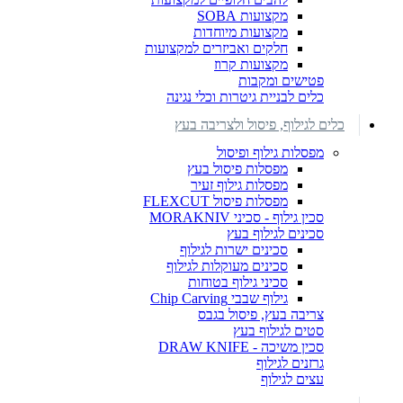
מקצועות SOBA
מקצועות מיוחדות
חלקים ואביזרים למקצועות
מקצועות קרוז
פטישים ומקבות
כלים לבניית גיטרות וכלי נגינה
כלים לגילוף, פיסול ולצריבה בעץ
מפסלות גילוף ופיסול
מפסלות פיסול בעץ
מפסלות גילוף זעיר
מפסלות פיסול FLEXCUT
סכין גילוף - סכיני MORAKNIV
סכינים לגילוף בעץ
סכינים ישרות לגילוף
סכינים מעוקלות לגילוף
סכיני גילוף בטוחות
גילוף שבבי Chip Carving
צריבה בעץ, פיסול בגבס
סטים לגילוף בעץ
סכין משיכה - DRAW KNIFE
גרזנים לגילוף
עצים לגילוף