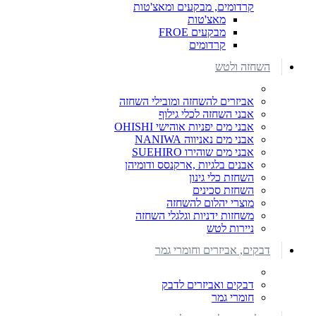
קרדומים, מבקעים ומאצ'טות
מאצ'טות
מבקעים FROE
קרדומים
השחזה ולטש
אביזרים להשחזה ומובילי השחזה
אבני השחזה לכלי גילוף
אבני מים יפניות אוהישי OHISHI
אבני מים נאניווה NANIWA
אבני מים שוהירו SUEHIRO
אבנים בלגיות ,ארקנסס ודומיהן
השחזת כלי גינון
השחזת סכינים
מוצרי יהלום להשחזה
משחזות ידניות וגלגלי השחזה
ניירות לטש
דבקים, אביזרים וחומרי גמר
דבקים ואביזרים לדבק
חומרי גמר