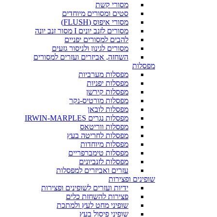
מסורי קשת
סטים ומסורים מיוחדים
מסורי איפוס (FLUSH)
מסורים לזנב יונים I מסור זנב יונה
להבים למסורים יפניים
מסורים לגינון ולניסור גזעים
השחזה, אביזרים ועזרים למסורים
מפסלות
מפסלות מערביות
מפסלות יפניות
מפסלות קירשן
מפסלות מורטיס-נקר
מפסלות לובאן
מפסלות נגרים IRWIN-MARPLES
מפסלות ווריטאס
מפסלות לחריטה בעץ
מפסלות מיוחדות
מפסלות טימברפריים
מפסלות לזנביונים
עזרים ואביזרים למפסלות
שופינים ופצירות
ידיות ועזרים לשופינים ופצירות
פצירות להשחזת כלים
שופיני מחט לעץ ולמתכת
שופיני פיסול בעץ