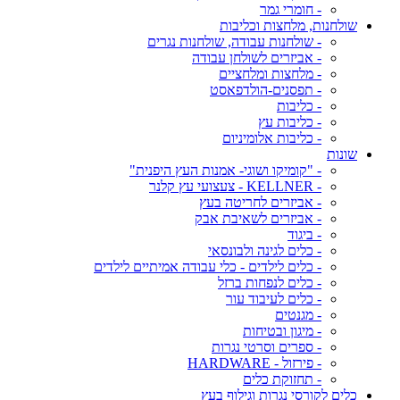
- חומרי גמר
שולחנות, מלחצות וכליבות
- שולחנות עבודה, שולחנות נגרים
- אביזרים לשולחן עבודה
- מלחצות ומלחציים
- תפסנים-הולדפאסט
- כליבות
- כליבות עץ
- כליבות אלומיניום
שונות
- "קומיקו ושוגי- אמנות העץ היפנית"
- KELLNER - צעצועי עץ קלנר
- אביזרים לחריטה בעץ
- אביזרים לשאיבת אבק
- ביגוד
- כלים לגינה ולבונסאי
- כלים לילדים - כלי עבודה אמיתיים לילדים
- כלים לנפחות ברזל
- כלים לעיבוד עור
- מגנטים
- מיגון ובטיחות
- ספרים וסרטי נגרות
- פירזול - HARDWARE
- תחזוקת כלים
כלים לקורסי נגרות וגילוף בעץ