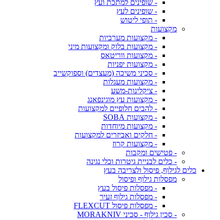
- שופינים למתכת ועץ
- שופינים לעץ
- תופי ליטוש
מקצועות
- מקצועות מערביות
- מקצועות בלוק ומקצועות מיני
- מקצועות ווריטאס
- מקצועות יפניות
- סכיני משיכה (מעצדים) וספוקשייב
- מקצועות מעגלות
- ציקלינות-משע
- מקצועות עץ מוגינפאנג
- להבים חלופיים למקצועות
- מקצועות SOBA
- מקצועות מיוחדות
- חלקים ואביזרים למקצועות
- מקצועות קרוז
- פטישים ומקבות
- כלים לבניית גיטרות וכלי נגינה
כלים לגילוף, פיסול ולצריבה בעץ
מפסלות גילוף ופיסול
- מפסלות פיסול בעץ
- מפסלות גילוף זעיר
- מפסלות פיסול FLEXCUT
- סכין גילוף - סכיני MORAKNIV