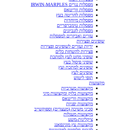
מפסלות נגרים IRWIN-MARPLES
מפסלות ווריטאס
מפסלות לחריטה בעץ
מפסלות מיוחדות
מפסלות טימברפריים
מפסלות לזנביונים
עזרים ואביזרים למפסלות
שופינים ופצירות
ידיות ועזרים לשופינים ופצירות
פצירות להשחזת כלים
שופיני מחט לעץ ולמתכת
שופיני פיסול בעץ
שופינים למתכת ועץ
שופינים לעץ
תופי ליטוש
מקצועות
מקצועות מערביות
מקצועות בלוק ומקצועות מיני
מקצועות ווריטאס
מקצועות יפניות
סכיני משיכה (מעצדים) וספוקשייב
מקצועות מעגלות
ציקלינות-משע
מקצועות עץ מוגינפאנג
להבים חלופיים למקצועות