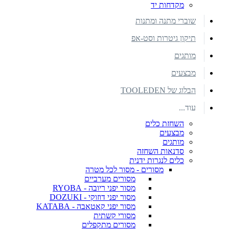
מקדחות יד
שוברי מתנה ומתנות
תיקון גיטרות וסט-אפ
מותגים
מבצעים
הבלוג של TOOLEDEN
עוד...
השחזת כלים
מבצעים
מותגים
סדנאות השחזה
כלים לנגרות ידנית
מסורים - מסור לכל מטרה
מסורים מערביים
מסור יפני ריובה - RYOBA
מסור יפני דוזוקי - DOZUKI
מסור יפני קאטאבה - KATABA
מסורי קשתית
מסורים מתקפלים