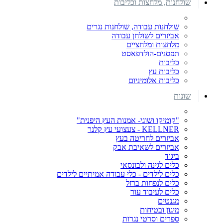
שולחנות, מלחצות וכליבות
שולחנות עבודה, שולחנות נגרים
אביזרים לשולחן עבודה
מלחצות ומלחציים
תפסנים-הולדפאסט
כליבות
כליבות עץ
כליבות אלומיניום
שונות
"קומיקו ושוגי- אמנות העץ היפנית"
KELLNER - צעצועי עץ קלנר
אביזרים לחריטה בעץ
אביזרים לשאיבת אבק
ביגוד
כלים לגינה ולבונסאי
כלים לילדים - כלי עבודה אמיתיים לילדים
כלים לנפחות ברזל
כלים לעיבוד עור
מגנטים
מיגון ובטיחות
ספרים וסרטי נגרות