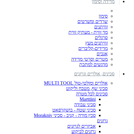
מדידה וסימון
סימון
שרדים ומשרטים
זוויתנים
מד זווית - מעתיק זווית
סרגלים
זוויתנים מעץ
מדידים-קליברים
אנכים
מטרים וסרטי מדידה
מדגשים למתכת
סכינים, אולרים וגרזנים
אולרים ומולטי-טול MULTI TOOL
סכיני שף, מטבח וליקוט
סכינים לכל מטרה
Marttiini
סכיני עבודה
סכיני שטח - בושקרפאט
סכין מורה - קניב - סכיני Morakniv
גרזנים
אביזרים לגרזנים
גרזנים לביקוע