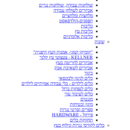
שולחנות עבודה, שולחנות נגרים
אביזרים לשולחן עבודה
מלחצות ומלחציים
תפסנים-הולדפאסט
כליבות
כליבות עץ
כליבות אלומיניום
שונות
"קומיקו ושוגי- אמנות העץ היפנית"
KELLNER - צעצועי עץ קלנר
אביזרים לחריטה בעץ
אביזרים לשאיבת אבק
ביגוד
כלים לגינה ולבונסאי
כלים לילדים - כלי עבודה אמיתיים לילדים
כלים לנפחות ברזל
כלים לעיבוד עור
מגנטים
מיגון ובטיחות
ספרים וסרטי נגרות
פירזול - HARDWARE
תחזוקת כלים
כלים לקורסי נגרות וגילוף בעץ