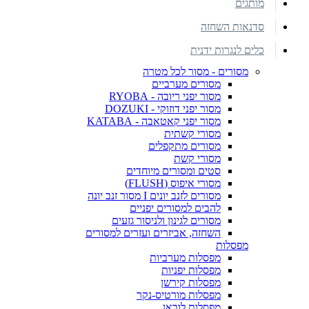
מותגים
סדנאות השחזה
כלים לנגרות ידנית
מסורים - מסור לכל מטרה
מסורים מערביים
מסור יפני ריובה - RYOBA
מסור יפני דוזוקי - DOZUKI
מסור יפני קאטאבה - KATABA
מסורי קשתית
מסורים מתקפלים
מסורי קשת
סטים ומסורים מיוחדים
מסורי איפוס (FLUSH)
מסורים לזנב יונים I מסור זנב יונה
להבים למסורים יפניים
מסורים לגינון ולניסור גזעים
השחזה, אביזרים ועזרים למסורים
מפסלות
מפסלות מערביות
מפסלות יפניות
מפסלות קירשן
מפסלות מורטיס-נקר
מפסלות לובאן