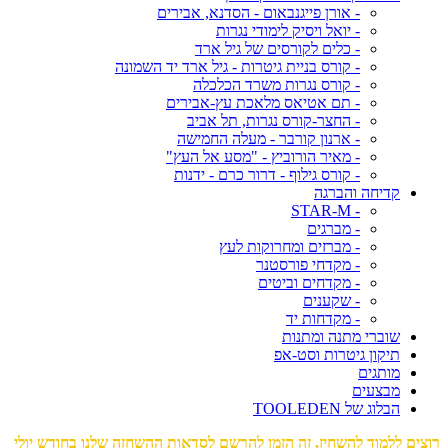
- אורן פייגנבאום - הסדנא, אבירים
- יואל ויסיק לימודי נגרות
- כלים לקורסים של גיל ארד
- קורס בניית גיטרות - גיל ארד יד השמונה
- קורס נגרות משרד הכלכלה
- תם אטיאס מלאכת עץ-אבירים
- החצר-קורס נגרות, תל אביב
- ארנון קורבר - מעלה החמישה
- מאיר הורוביץ - "מסע אל העץ"
- קורס גילוף - דרור כרם - ידנות
קדיחה והברגה
- STAR-M
- מברגים
- מברזים ומחרוקות לעץ
- מקדחי פורסטנר
- מקדחים וביטים
- שקענים
- מקדחות יד
שוברי מתנה ומתנות
תיקון גיטרות וסט-אפ
מותגים
מבצעים
הבלוג של TOOLEDEN
רוצים ללמוד להשחיז, זה הזמן להרשם לסדאות ההשחזה שלנו בחודש יולי