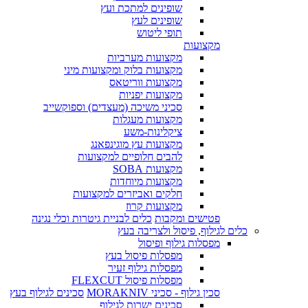
שופינים למתכת ועץ
שופינים לעץ
תופי ליטוש
מקצועות
מקצועות מערביות
מקצועות בלוק ומקצועות מיני
מקצועות ווריטאס
מקצועות יפניות
סכיני משיכה (מעצדים) וספוקשייב
מקצועות מעגלות
ציקלינות-משע
מקצועות עץ מוגינפאנג
להבים חלופיים למקצועות
מקצועות SOBA
מקצועות מיוחדות
חלקים ואביזרים למקצועות
מקצועות קרוז
פטישים ומקבות
כלים לבניית גיטרות וכלי נגינה
כלים לגילוף, פיסול ולצריבה בעץ
מפסלות גילוף ופיסול
מפסלות פיסול בעץ
מפסלות גילוף זעיר
מפסלות פיסול FLEXCUT
סכין גילוף - סכיני MORAKNIV
סכינים לגילוף בעץ
סכינים ישרות לגילוף