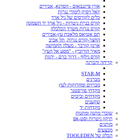
אורן פייגנבאום - הסדנא, אבירים
יואל ויסיק לימודי נגרות
כלים לקורסים של גיל ארד
קורס בניית גיטרות - גיל ארד יד השמונה
קורס נגרות משרד הכלכלה
תם אטיאס מלאכת עץ-אבירים
החצר-קורס נגרות, תל אביב
ארנון קורבר - מעלה החמישה
מאיר הורוביץ - "מסע אל העץ"
קורס גילוף - דרור כרם - ידנות
קדיחה והברגה
STAR-M
מברגים
מברזים ומחרוקות לעץ
מקדחי פורסטנר
מקדחים וביטים
שקענים
מקדחות יד
שוברי מתנה ומתנות
תיקון גיטרות וסט-אפ
מותגים
מבצעים
הבלוג של TOOLEDEN