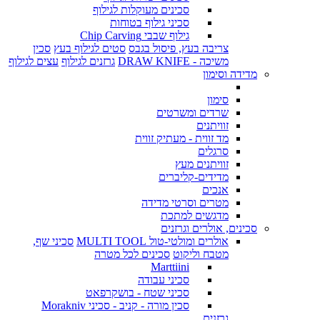
סכינים מעוקלות לגילוף
סכיני גילוף בטוחות
גילוף שבבי Chip Carving
צריבה בעץ, פיסול בגבס
סטים לגילוף בעץ
סכין
משיכה - DRAW KNIFE
גרזנים לגילוף
עצים לגילוף
מדידה וסימון
סימון
שרדים ומשרטים
זוויתנים
מד זווית - מעתיק זווית
סרגלים
זוויתנים מעץ
מדידים-קליברים
אנכים
מטרים וסרטי מדידה
מדגשים למתכת
סכינים, אולרים וגרזנים
אולרים ומולטי-טול MULTI TOOL
סכיני שף,
מטבח וליקוט
סכינים לכל מטרה
Marttiini
סכיני עבודה
סכיני שטח - בושקרפאט
סכין מורה - קניב - סכיני Morakniv
גרזנים