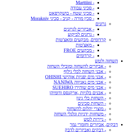
- Marttiini
- סכיני עבודה
- סכיני שטח - בושקרפאט
- סכין מורה - קניב - סכיני Morakniv
גרזנים
- אביזרים לגרזנים
- גרזנים לביקוע
קרדומים, מבקעים ומאצ'טות
- מאצ'טות
- מבקעים FROE
- קרדומים
השחזה ולטש
- אביזרים להשחזה ומובילי השחזה
- אבני השחזה לכלי גילוף
- אבני מים יפניות אוהישי OHISHI
- אבני מים נאניווה NANIWA
- אבני מים שוהירו SUEHIRO
- אבנים בלגיות ,ארקנסס ודומיהן
- השחזת כלי גינון
- השחזת סכינים
- מוצרי יהלום להשחזה
- משחזות ידניות וגלגלי השחזה
- ניירות לטש
דבקים, אביזרים וחומרי גמר
- דבקים ואביזרים לדבק