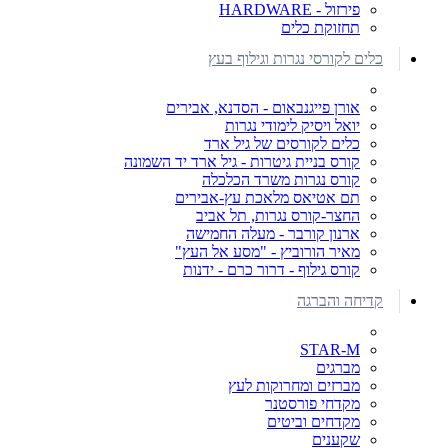
פירזול - HARDWARE
תחזוקת כלים
כלים לקורסי נגרות וגילוף בעץ
אורן פייגנבאום - הסדנא, אבירים
יואל ויסיק לימודי נגרות
כלים לקורסים של גיל ארד
קורס בניית גיטרות - גיל ארד יד השמונה
קורס נגרות משרד הכלכלה
תם אטיאס מלאכת עץ-אבירים
החצר-קורס נגרות, תל אביב
ארנון קורבר - מעלה החמישה
מאיר הורוביץ - "מסע אל העץ"
קורס גילוף - דרור כרם - ידנות
קדיחה והברגה
STAR-M
מברגים
מברזים ומחרוקות לעץ
מקדחי פורסטנר
מקדחים וביטים
שקענים