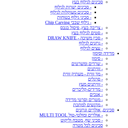
סכינים לגילוף בעץ
- סכינים ישרות לגילוף
- סכינים מעוקלות לגילוף
- סכיני גילוף בטוחות
- גילוף שבבי Chip Carving
- צריבה בעץ, פיסול בגבס
- סטים לגילוף בעץ
- סכין משיכה - DRAW KNIFE
- גרזנים לגילוף
- עצים לגילוף
מדידה וסימון
- סימון
- שרדים ומשרטים
- זוויתנים
- מד זווית - מעתיק זווית
- סרגלים
- זוויתנים מעץ
- מדידים-קליברים
- אנכים
- מטרים וסרטי מדידה
- מדגשים למתכת
סכינים, אולרים וגרזנים
- אולרים ומולטי-טול MULTI TOOL
- סכיני שף, מטבח וליקוט
סכינים לכל מטרה