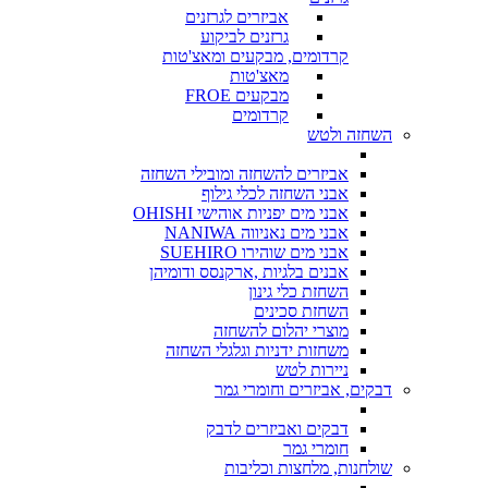
אביזרים לגרזנים
גרזנים לביקוע
קרדומים, מבקעים ומאצ'טות
מאצ'טות
מבקעים FROE
קרדומים
השחזה ולטש
אביזרים להשחזה ומובילי השחזה
אבני השחזה לכלי גילוף
אבני מים יפניות אוהישי OHISHI
אבני מים נאניווה NANIWA
אבני מים שוהירו SUEHIRO
אבנים בלגיות ,ארקנסס ודומיהן
השחזת כלי גינון
השחזת סכינים
מוצרי יהלום להשחזה
משחזות ידניות וגלגלי השחזה
ניירות לטש
דבקים, אביזרים וחומרי גמר
דבקים ואביזרים לדבק
חומרי גמר
שולחנות, מלחצות וכליבות