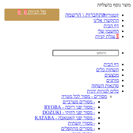
מוצר נוסף בהצלחה
סל קניות
0
0
התחברות \ הרשמה
קטגוריות
התקשרו אלינו
דף הבית
החשבון שלי
0
עגלת קניות
דף הבית
השחזת כלים
מבצעים
מותגים
סדנאות השחזה
כלים לנגרות ידנית
מסורים - מסור לכל מטרה
- מסורים מערביים
- מסור יפני ריובה - RYOBA
- מסור יפני דוזוקי - DOZUKI
- מסור יפני קאטאבה - KATABA
- מסורי קשתית
- מסורים מתקפלים